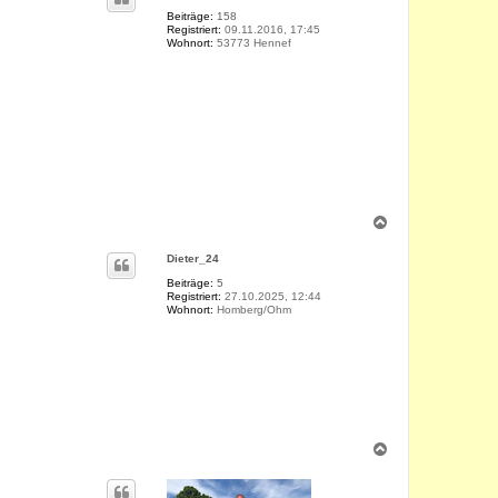
h
o
Beiträge:
158
Registriert:
09.11.2016, 17:45
b
Wohnort:
53773 Hennef
e
n
N
a
c
Dieter_24
h
o
Beiträge:
5
Registriert:
27.10.2025, 12:44
b
Wohnort:
Homberg/Ohm
e
n
N
a
c
h