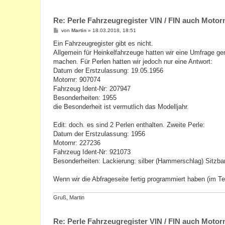
Re: Perle Fahrzeugregister VIN / FIN auch Mot
B
von
Martin
»
18.03.2018, 18:51
e
i
Ein Fahrzeugregister gibt es nicht.
t
Allgemein für Heinkelfahrzeuge hatten wir eine Umfrage ge
r
a
machen. Für Perlen hatten wir jedoch nur eine Antwort:
g
Datum der Erstzulassung: 19.05.1956
Motornr: 907074
Fahrzeug Ident-Nr: 207947
Besonderheiten: 1955
die Besonderheit ist vermutlich das Modelljahr.
Edit: doch. es sind 2 Perlen enthalten. Zweite Perle:
Datum der Erstzulassung: 1956
Motornr: 227236
Fahrzeug Ident-Nr: 921073
Besonderheiten: Lackierung: silber (Hammerschlag) Sitzba
Wenn wir die Abfrageseite fertig programmiert haben (im Te
Gruß, Martin
Re: Perle Fahrzeugregister VIN / FIN auch Mot