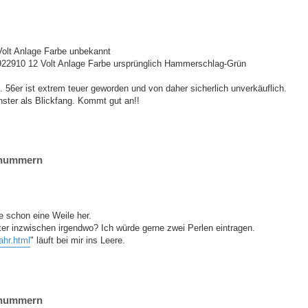
Volt Anlage Farbe unbekannt
922910 12 Volt Anlage Farbe ursprünglich Hammerschlag-Grün
l. 56er ist extrem teuer geworden und von daher sicherlich unverkäuflich.
nster als Blickfang. Kommt gut an!!
ornummern
e schon eine Weile her.
er inzwischen irgendwo? Ich würde gerne zwei Perlen eintragen.
ahr.html
" läuft bei mir ins Leere.
ornummern