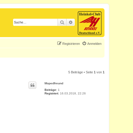
Suche
Erweiterte Suche
Registrieren
Anmelden
5 Beiträge • Seite
1
von
1
Mopedfreund
Beiträge:
1
Registriert:
16.03.2018, 22:26