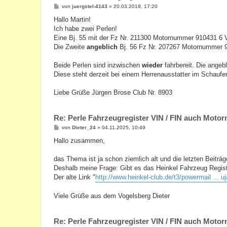
B
von
juergstel-4143
»
20.03.2018, 17:20
e
i
Hallo Martin!
t
Ich habe zwei Perlen!
r
a
Eine Bj. 55 mit der Fz Nr. 211300 Motornummer 910431 6 
g
Die Zweite
angeblich
Bj. 56 Fz Nr. 207267 Motornummer 
Beide Perlen sind inzwischen
wieder
fahrbereit. Die angeb
Diese steht derzeit bei einem Herrenausstatter im Schaufe
Liebe Grüße Jürgen Brose Club Nr. 8903
Re: Perle Fahrzeugregister VIN / FIN auch Mot
B
von
Dieter_24
»
04.11.2025, 10:49
e
i
Hallo zusammen,
t
r
a
das Thema ist ja schon ziemlich alt und die letzten Beiträg
g
Deshalb meine Frage: Gibt es das Heinkel Fahrzeug Regist
Der alte Link "
http://www.heinkel-club.de/t3/powermail ... uj
Viele Grüße aus dem Vogelsberg Dieter
Re: Perle Fahrzeugregister VIN / FIN auch Mot