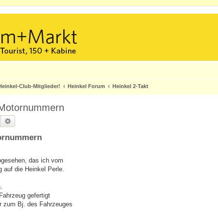
einkel-Club-Mitglieder!
Heinkel Forum
Heinkel 2-Takt
h Motornummern
Suche
Erweiterte Suche
otornummern
bgesehen, das ich vom
g auf die Heinkel Perle.
.
ahrzeug gefertigt
r zum Bj. des Fahrzeuges