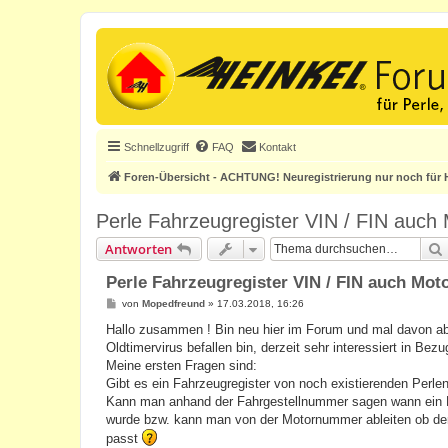
Schnellzugriff
FAQ
Kontakt
Foren-Übersicht - ACHTUNG! Neuregistrierung nur noch für H
Perle Fahrzeugregister VIN / FIN auc
Antworten
Perle Fahrzeugregister VIN / FIN auch M
B
von
Mopedfreund
»
17.03.2018, 16:26
e
i
Hallo zusammen ! Bin neu hier im Forum und mal davon a
t
Oldtimervirus befallen bin, derzeit sehr interessiert in Bezu
r
a
Meine ersten Fragen sind:
g
Gibt es ein Fahrzeugregister von noch existierenden Perlen
Kann man anhand der Fahrgestellnummer sagen wann ein F
wurde bzw. kann man von der Motornummer ableiten ob de
passt