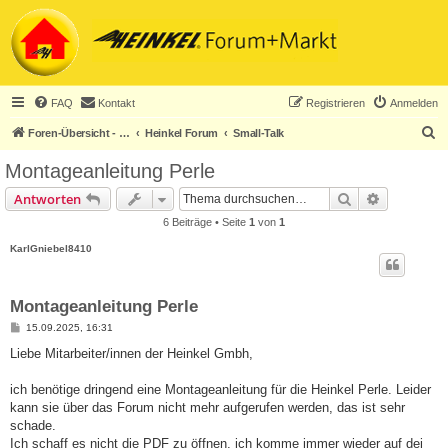
FAQ
Kontakt
Registrieren
Anmelden
S
Foren-Übersicht - ACHTUNG! Neuregistrierung nur noch für Heinkel-Club-Mitglieder!
Heinkel Forum
Small-Talk
u
Montageanleitung Perle
c
Suche
Erweiterte
Antworten
h
6 Beiträge • Seite
1
von
1
e
KarlGniebel8410
Montageanleitung Perle
B
15.09.2025, 16:31
e
i
Liebe Mitarbeiter/innen der Heinkel Gmbh,
t
r
a
ich benötige dringend eine Montageanleitung für die Heinkel Perle. Leider
g
kann sie über das Forum nicht mehr aufgerufen werden, das ist sehr
schade.
Ich schaff es nicht die PDF zu öffnen, ich komme immer wieder auf dei