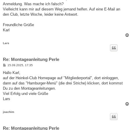
Anmeldung. Was mache ich falsch?
Vielleicht kann mir auf diesem Weg jemand helfen. Auf eine E-Mail an
den Club, letzte Woche, leider keine Antwort.
Freundliche Grüße
Karl
Lars
Re: Montageanleitung Perle
B
15.09.2025, 17:35
e
i
Hallo Karl,
t
auf der Heinkel-Club Homepage auf "Mitgliederportal", dort einloggen,
r
a
dann auf das "Hamburger-Menü" (die drei Striche) klicken, dort kommst
g
Du zu den Montageanleitungen.
Viel Erfolg und viele Grüße
Lars
joachim
Re: Montageanleitung Perle