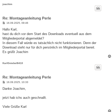
joachim
Re: Montageanleitung Perle
B
16.09.2025, 09:46
e
i
Hallo Karl,
t
hast du dich vor dem Start des Downloads eventuell aus dem
r
a
Mitgliederportal abgemeldet?
g
In diesem Fall würde es tatsächlich nicht funktionieren. Denn der
Download steht nur für dich persönlich im Mitgliederportal bereit.
Es grüßt Joachim
KarlGniebel8410
Re: Montageanleitung Perle
B
16.09.2025, 10:33
e
i
Danke Joachim,
t
r
a
jetzt hab ichs auch geschnallt.
g
Viele Grüße Karl