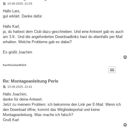
B
15.09.2025, 21:03
e
i
Hallo Lars,
t
gut erklärt. Danke dafür.
r
a
g
Hallo Karl,
ja, du hattest dem Club dazu geschrieben. Und eine Antwort gab es auch
am 3.9.. Und die angeforderten Downloadlinks hast du ebenfalls per Mail
erhalten. Welche Probleme gab es dabei?
Es grüßt Joachim
KarlGniebel8410
Re: Montageanleitung Perle
B
15.09.2025, 22:41
e
i
Hallo Joachim,
t
danke für deine Antwort.
r
a
Jetzt zu meinem Problem: ich bekomme den Link per E-Mail. Wenn ich
g
den Download öffne, kommt das Mitgliederportal und keine
Montageanleitung. Was mache ich falsch?
Gruß Karl