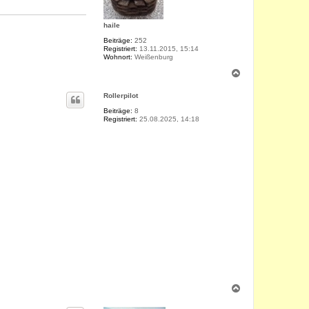
haile
Beiträge:
252
Registriert:
13.11.2015, 15:14
Wohnort:
Weißenburg
N
a
c
Rollerpilot
h
o
Beiträge:
8
Registriert:
25.08.2025, 14:18
b
e
n
N
a
c