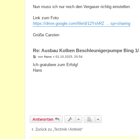
Nun muss ich nur noch den Vergaser richtig einstellen.
Link zum Foto
https://drive.google.com/file/d/12YshRZ ... sp=sharing
Grüße Carsten
Re: Ausbau Kolben Beschleunigerpumpe Bing 1/
B
von
Hans
»
01.10.2025, 20:54
e
i
Ich gratuliere zum Erfolg!
t
Hans
r
a
g
Antworten
Zurück zu „Technik / Antrieb“