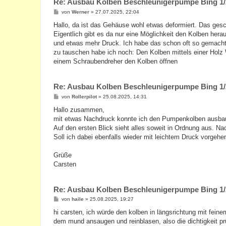
Re: Ausbau Kolben Beschleunigerpumpe Bing 1/
B
von
Werner
»
27.07.2025, 22:04
e
i
Hallo, da ist das Gehäuse wohl etwas deformiert. Das ges
t
Eigentlich gibt es da nur eine Möglichkeit den Kolben her
r
a
und etwas mehr Druck. Ich habe das schon oft so gemacht 
g
zu tauschen habe ich noch: Den Kolben mittels einer Hol
einem Schraubendreher den Kolben öffnen
Re: Ausbau Kolben Beschleunigerpumpe Bing 1/
B
von
Rollerpilot
»
25.08.2025, 14:31
e
i
Hallo zusammen,
t
mit etwas Nachdruck konnte ich den Pumpenkolben ausba
r
a
Auf den ersten Blick sieht alles soweit in Ordnung aus. N
g
Soll ich dabei ebenfalls wieder mit leichtem Druck vorgehe
Grüße
Carsten
Re: Ausbau Kolben Beschleunigerpumpe Bing 1/
B
von
haile
»
25.08.2025, 19:27
e
i
hi carsten, ich würde den kolben in längsrichtung mit feine
t
dem mund ansaugen und reinblasen, also die dichtigkeit pr
r