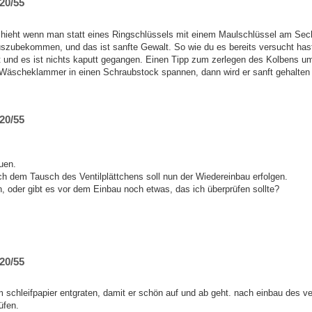
20/55
chieht wenn man statt eines Ringschlüssels mit einem Maulschlüssel am Sech
auszubekommen, und das ist sanfte Gewalt. So wie du es bereits versucht has
und es ist nichts kaputt gegangen. Einen Tipp zum zerlegen des Kolbens um
z Wäscheklammer in einen Schraubstock spannen, dann wird er sanft gehalte
20/55
uen.
ach dem Tausch des Ventilplättchens soll nun der Wiedereinbau erfolgen.
n, oder gibt es vor dem Einbau noch etwas, das ich überprüfen sollte?
20/55
m schleifpapier entgraten, damit er schön auf und ab geht. nach einbau des ve
üfen.