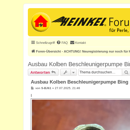
Schnellzugriff
FAQ
Kontakt
Foren-Übersicht - ACHTUNG! Neuregistrierung nur noch für H
Ausbau Kolben Beschleunigerpumpe Bi
Antworten
Ausbau Kolben Beschleunigerpumpe Bing 
B
von
S-BJ61
»
27.07.2025, 21:46
e
i
I
t
r
a
g