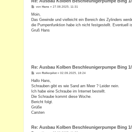
Re: Ausbau Kolben Beschleunigerpumpe Bing 1/
B
von
Hans
»
27.08.2025, 11:31
e
i
Moin,
t
Das Gewinde und vielleicht ein Bereich des Zylinders werd
r
a
die Pumpenfunktion habe ich nicht festgestellt. Eventuel
g
Gruß Hans
Re: Ausbau Kolben Beschleunigerpumpe Bing 1/
B
von
Rollerpilot
»
02.09.2025, 18:24
e
i
Hallo Hans,
t
Schrauben gibt es wie Sand am Meer ? Leider nein.
r
a
Ich habe eine Schraube im Internet bestellt.
g
Die Schraube kommt diese Woche.
Bericht folgt.
Grüße
Carsten
Re: Ausbau Kolben Beschleunigerpumpe Bing 1/