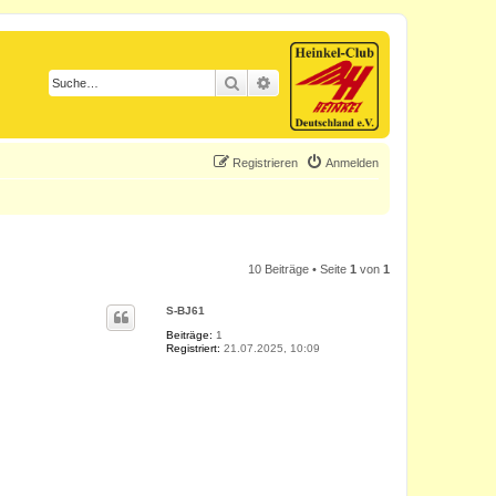
Suche
Erweiterte Suche
Registrieren
Anmelden
10 Beiträge • Seite
1
von
1
S-BJ61
Beiträge:
1
Registriert:
21.07.2025, 10:09