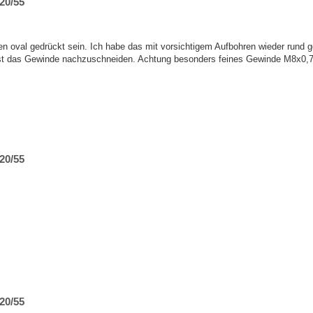
20/55
en oval gedrückt sein. Ich habe das mit vorsichtigem Aufbohren wieder rund 
l ist das Gewinde nachzuschneiden. Achtung besonders feines Gewinde M8x0,7
20/55
20/55