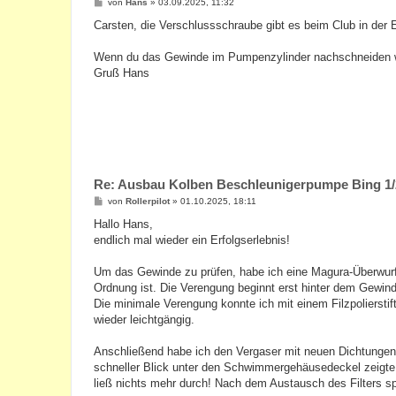
B
von
Hans
»
03.09.2025, 11:32
e
i
Carsten, die Verschlussschraube gibt es beim Club in der E
t
r
a
Wenn du das Gewinde im Pumpenzylinder nachschneiden wi
g
Gruß Hans
Re: Ausbau Kolben Beschleunigerpumpe Bing 1/
B
von
Rollerpilot
»
01.10.2025, 18:11
e
i
Hallo Hans,
t
endlich mal wieder ein Erfolgserlebnis!
r
a
g
Um das Gewinde zu prüfen, habe ich eine Magura-Überwur
Ordnung ist. Die Verengung beginnt erst hinter dem Gewin
Die minimale Verengung konnte ich mit einem Filzpolierst
wieder leichtgängig.
Anschließend habe ich den Vergaser mit neuen Dichtungen 
schneller Blick unter den Schwimmergehäusedeckel zeigte, d
ließ nichts mehr durch! Nach dem Austausch des Filters sp