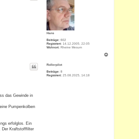
o
b
e
n
Hans
Beiträge:
602
Registriert:
14.12.2005, 22:05
Wohnort:
Rheine Mesum
N
a
c
Rollerpilot
h
o
Beiträge:
8
Registriert:
25.08.2025, 14:18
b
e
n
ass das Gewinde in
kleine Pumpenkolben
gs erfolglos. Ein
er Kraftstofffilter