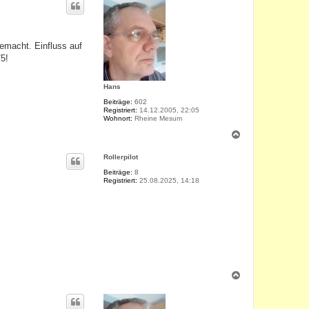
h
o
b
e
gemacht. Einfluss auf
n
5!
Hans
Beiträge:
602
Registriert:
14.12.2005, 22:05
Wohnort:
Rheine Mesum
N
a
c
Rollerpilot
h
o
Beiträge:
8
Registriert:
25.08.2025, 14:18
b
e
n
N
a
c
h