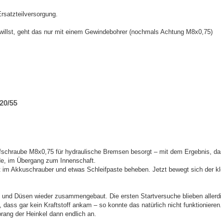
rsatzteilversorgung.
llst, geht das nur mit einem Gewindebohrer (nochmals Achtung M8x0,75)
20/55
fschraube M8x0,75 für hydraulische Bremsen besorgt – mit dem Ergebnis, d
de, im Übergang zum Innenschaft.
ift im Akkuschrauber und etwas Schleifpaste beheben. Jetzt bewegt sich der 
und Düsen wieder zusammengebaut. Die ersten Startversuche blieben allerdin
ass gar kein Kraftstoff ankam – so konnte das natürlich nicht funktionieren. D
rang der Heinkel dann endlich an.