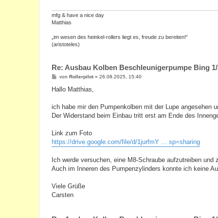
a
g
mfg & have a nice day
Matthias
„im wesen des heinkel-rollers liegt es, freude zu bereiten!“
(aristoteles)
Re: Ausbau Kolben Beschleunigerpumpe Bing 1/
B
von
Rollerpilot
»
26.08.2025, 15:40
e
i
Hallo Matthias,
t
r
a
ich habe mir den Pumpenkolben mit der Lupe angesehen un
g
Der Widerstand beim Einbau tritt erst am Ende des Innenge
Link zum Foto
https://drive.google.com/file/d/1jurfmY ... sp=sharing
Ich werde versuchen, eine M8-Schraube aufzutreiben und zu
Auch im Inneren des Pumpenzylinders konnte ich keine Auffä
Viele Grüße
Carsten