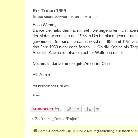
Re: Trojan 1959
B
von
Armin Bohnhoff
»
19.08.2025, 09:22
e
i
Hallo Werner,
t
Danke vielmals, das hat mir sehr weitergeholfen, ich habe
r
a
der Motor wurde also ca. 1958 in Deutschland gebaut, mein
g
gewandert. Dort sind sie dann zwischen 1958 und 1961 zu
das Jahr 1959 nicht ganz falsch …. Ob die Kabine als Tag
Aber die Kabine ist also ein echter Weltenbummler.
Nochmals danke an die gute Arbeit im Club.
VG Armin
Mit freundlichen Grüßen
Armin
Antworten
Zurück zu „Kabine/Trojan“
Foren-Übersicht - ACHTUNG! Neuregistrierung nur noch für H