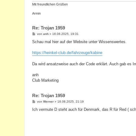
Mit freundlichen Grüßen
Armin
Re: Trojan 1959
B
von
anh
»
18.08.2025, 19:31
e
i
Schau mal hier auf der Website unter Wissenswertes.
t
r
a
https://heinkel-club.de/fahrzeuge/kabine
g
Da wird ansatzweise auch der Code erklärt. Auch gab es Im
anh
Club Marketing
Re: Trojan 1959
B
von
Werner
»
18.08.2025, 21:19
e
i
Ich vermute D steht auch für Denmark, das R für Red ( sc
t
r
a
g