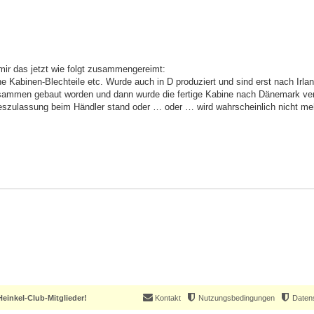
 mir das jetzt wie folgt zusammengereimt:
e Kabinen-Blechteile etc. Wurde auch in D produziert und sind erst nach Irl
sammen gebaut worden und dann wurde die fertige Kabine nach Dänemark ver
eszulassung beim Händler stand oder … oder … wird wahrscheinlich nicht meh
einkel-Club-Mitglieder!
Kontakt
Nutzungsbedingungen
Daten