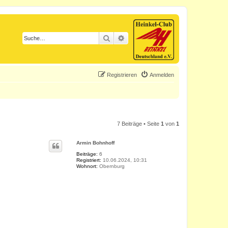
Suche
Erweiterte Suche
Registrieren
Anmelden
7 Beiträge • Seite
1
von
1
Armin Bohnhoff
Beiträge:
6
Registriert:
10.06.2024, 10:31
Wohnort:
Obernburg