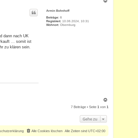
N
a
c
Armin Bohnhoff
h
o
Beiträge:
6
Registriert:
10.06.2024, 10:31
b
Wohnort:
Obernburg
e
n
and dann nach UK
kauft … somit ist
r zu klären sein.
N
a
7 Beiträge • Seite
1
von
1
c
h
o
Gehe zu
b
e
n
schutzerklärung
Alle Cookies löschen
Alle Zeiten sind
UTC+02:00