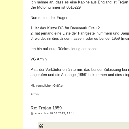
Ich nehme an, dass es eine Kabine aus England ist Trojan
Die Motornummer ist 0516229
Nun meine drei Fragen:
1. ist das Kürze DG für Dänemark Grau ?
2. hat jemand eine Liste der Fahrgestellnummern und Bau
3. würdet ihr dies ändern lassen, oder es bei der 1959 (mei
Ich bin auf eure Rückmeldung gespannt …
VG Armin
P.s.: der Verkäufer erzählte mir, das bei der Zulassung be
angerufen und die Aussage „1959“ bekommen und dies ein
Mit freundlichen Grüßen
Armin
Re: Trojan 1959
B
von
anh
»
18.08.2025, 12:14
e
i
t
r