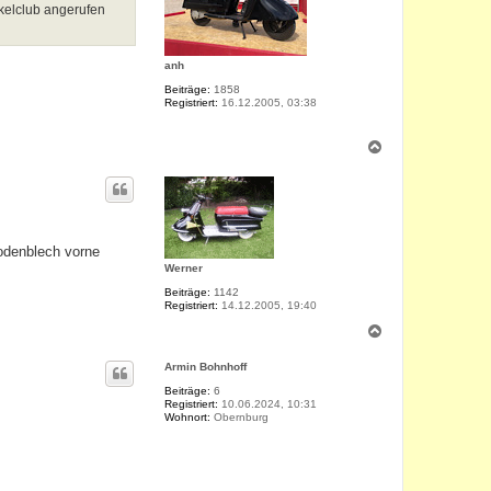
nkelclub angerufen
anh
Beiträge:
1858
Registriert:
16.12.2005, 03:38
N
a
c
h
o
b
e
Bodenblech vorne
n
Werner
Beiträge:
1142
Registriert:
14.12.2005, 19:40
N
a
c
Armin Bohnhoff
h
o
Beiträge:
6
Registriert:
10.06.2024, 10:31
b
Wohnort:
Obernburg
e
n