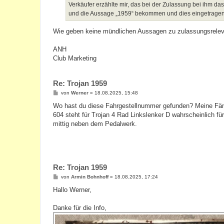
a
Verkäufer erzählte mir, das bei der Zulassung bei ihm d
g
und die Aussage „1959“ bekommen und dies eingetrage
Wie geben keine mündlichen Aussagen zu zulassungsreleva
ANH
Club Marketing
Re: Trojan 1959
B
von
Werner
»
18.08.2025, 15:48
e
i
Wo hast du diese Fahrgestellnummer gefunden? Meine Fän
t
604 steht für Trojan 4 Rad Linkslenker D wahrscheinlich f
r
a
mittig neben dem Pedalwerk.
g
Re: Trojan 1959
B
von
Armin Bohnhoff
»
18.08.2025, 17:24
e
i
Hallo Werner,
t
r
a
Danke für die Info,
g