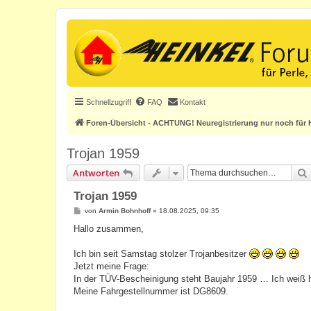
Schnellzugriff
FAQ
Kontakt
Foren-Übersicht - ACHTUNG! Neuregistrierung nur noch für H
Trojan 1959
Antworten
Trojan 1959
B
von
Armin Bohnhoff
»
18.08.2025, 09:35
e
i
Hallo zusammen,
t
r
a
Ich bin seit Samstag stolzer Trojanbesitzer
g
Jetzt meine Frage:
In der TÜV-Bescheinigung steht Baujahr 1959 … Ich weiß h
Meine Fahrgestellnummer ist DG8609.