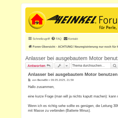
Schnellzugriff
FAQ
Kontakt
Foren-Übersicht - ACHTUNG! Neuregistrierung nur noch für H
Anlasser bei ausgebautem Motor benu
Antworten
Anlasser bei ausgebautem Motor benutzen
B
von
BerndSt
»
09.05.2025, 21:58
e
i
Hallo zusammen,
t
r
a
eine kurze Frage (man will ja nichts kaputt machen): kann
g
Wenn ich es richtig sehe sollte es genügen, die Leitung 3
mit Masse zu verbinden (Batterie Minus).