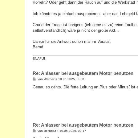
Korrekt? Oder geht dann der Rauch auf und die Werkstatt h
Ich könnte es ja einfach ausprobieren - aber das Lehrgeld 
Grund der Frage ist übrigens (ich gebe es zu) reine Faul
selbstverständlich) wäre ja nicht der große Akt...
Danke für die Antwort schon mal im Voraus,
Bernd
SNAFU!
Re: Anlasser bei ausgebautem Motor benutzen
B
von
Werner
»
10.05.2025, 00:11
e
i
Genau so gehts. Die fette Leitung an Plus oder Minus( ist
t
r
a
g
Re: Anlasser bei ausgebautem Motor benutzen
B
von
BerndSt
»
10.05.2025, 00:17
e
i