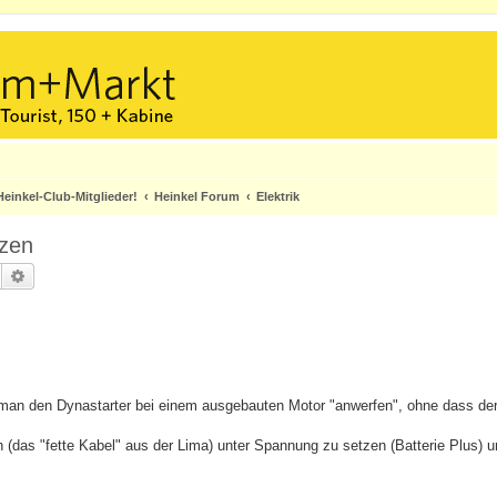
einkel-Club-Mitglieder!
Heinkel Forum
Elektrik
tzen
Suche
Erweiterte Suche
 man den Dynastarter bei einem ausgebauten Motor "anwerfen", ohne dass der
0h (das "fette Kabel" aus der Lima) unter Spannung zu setzen (Batterie Plus)