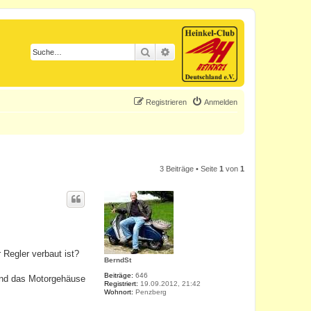
Suche
Erweiterte Suche
Registrieren
Anmelden
3 Beiträge • Seite
1
von
1
 Regler verbaut ist?
BerndSt
Beiträge:
646
 und das Motorgehäuse
Registriert:
19.09.2012, 21:42
Wohnort:
Penzberg