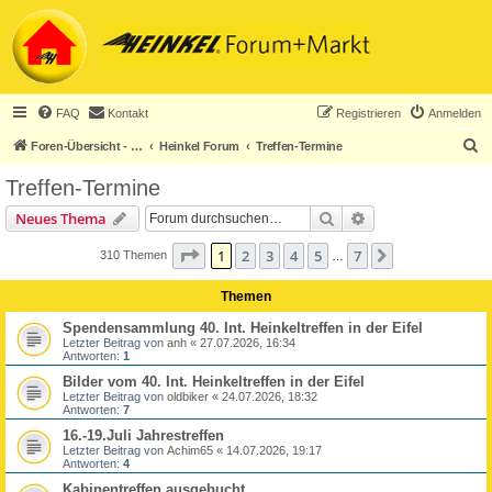
FAQ
Kontakt
Registrieren
Anmelden
S
Foren-Übersicht - ACHTUNG! Neuregistrierung nur noch für Heinkel-Club-Mitglieder!
Heinkel Forum
Treffen-Termine
u
Treffen-Termine
c
Suche
Erweiterte Suche
Neues Thema
h
e
Seite
1
von
7
1
2
3
4
5
7
Nächste
310 Themen
…
Themen
Spendensammlung 40. Int. Heinkeltreffen in der Eifel
Letzter Beitrag von
anh
«
27.07.2026, 16:34
Antworten:
1
Bilder vom 40. Int. Heinkeltreffen in der Eifel
Letzter Beitrag von
oldbiker
«
24.07.2026, 18:32
Antworten:
7
16.-19.Juli Jahrestreffen
Letzter Beitrag von
Achim65
«
14.07.2026, 19:17
Antworten:
4
Kabinentreffen ausgebucht