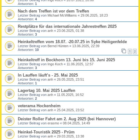
Antworten:
1
Nach dem Treffen ist vor dem Treffen
Letzter Beitrag von
Michael McWilliams
«
29.06.2025, 18:23
Antworten:
4
Restplätze für das internationale Jahrestreffen 2025
Letzter Beitrag von
anh
«
23.06.2025, 01:38
Antworten:
3
Heinkeltreffen vom 18.07. -20.07.25 in Syke Heiligenfelde
Letzter Beitrag von
Bernd Hünten
«
13.06.2025, 22:39
Antworten:
10
1
2
Heinkeltreff in Bockhorn 13. Juni bis 15. Juni 2025
Letzter Beitrag von
Ingo Koch
«
11.06.2025, 12:57
Antworten:
3
In Lauffen läuft’s - 25. Mai 2025
Letzter Beitrag von
anh
«
26.05.2025, 23:51
Antworten:
1
Lagertag 10. Mai 2025 Lauffen
Letzter Beitrag von
anh
«
11.05.2025, 16:52
Antworten:
2
veterama Hockenheim
Letzter Beitrag von
anh
«
25.04.2025, 23:52
Deister Roller Fahrt am 2. Aug 2025 (bei Hannover)
Letzter Beitrag von
erasmo
«
08.04.2025, 14:49
Heinkel-Touristik 2025 - Prüm
Letzter Beitrag von
anh
«
29.03.2025, 13:38