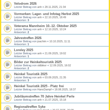
Velodrom 2026
Letzter Beitrag von
anh
«
28.11.2025, 21:34
Vormerken: Lager- und Infotag Herbst 2025
Letzter Beitrag von
anh
«
22.10.2025, 18:49
Antworten:
3
Veterama Mannheim 10.-12. Oktober 2025
Letzter Beitrag von
anh
«
12.10.2025, 10:24
Antworten:
2
Jahrestreffen 2026
Letzter Beitrag von
joachim
«
10.10.2025, 11:11
Antworten:
1
Loreley 2025
Letzter Beitrag von
anh
«
21.09.2025, 19:02
Antworten:
1
Bilder zur Heinkeltouristik 2025
Letzter Beitrag von
oldbiker
«
12.09.2025, 16:02
Antworten:
2
Heinkel Touristik 2025
Letzter Beitrag von
anh
«
03.09.2025, 21:35
Antworten:
3
Heinkel Touristik 2025 - Platz frei
Letzter Beitrag von
HansDampf
«
18.08.2025, 18:37
Jubiläumstreffen 70 Jahre Heinkel Perle
Letzter Beitrag von
anh
«
21.07.2025, 15:18
Regionaltreffen Syke
Letzter Beitrag von
Ingo Koch
«
20.07.2025, 20:08