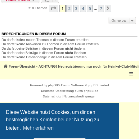
Seite
1
von
7
1
2
3
4
5
7
Nächste
310 Themen
…
Gehe zu
BERECHTIGUNGEN IN DIESEM FORUM
Du darfst
keine
neuen Themen in diesem Forum erstellen.
Du darfst
keine
Antworten zu Themen in diesem Forum erstellen.
Du darfst deine Beiträge in diesem Forum
nicht
ändern.
Du darfst deine Beiträge in diesem Forum
nicht
löschen.
Du darfst
keine
Dateianhänge in diesem Forum erstellen.
Foren-Übersicht - ACHTUNG! Neuregistrierung nur noch für Heinkel-Club-Mitgl
Powered by
phpBB
® Forum Software © phpBB Limited
Deutsche Übersetzung durch
phpBB.de
Datenschutz
|
Nutzungsbedingungen
Diese Website nutzt Cookies, um dir den
bestmöglichen Komfort bei der Nutzung zu
bieten.
Mehr erfahren