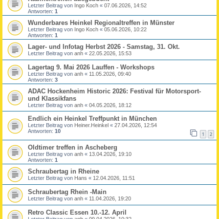
Letzter Beitrag von
Ingo Koch
«
07.06.2026, 14:52
Antworten:
1
Wunderbares Heinkel Regionaltreffen in Münster
Letzter Beitrag von
Ingo Koch
«
05.06.2026, 10:22
Antworten:
1
Lager- und Infotag Herbst 2026 - Samstag, 31. Okt.
Letzter Beitrag von
anh
«
22.05.2026, 15:53
Lagertag 9. Mai 2026 Lauffen - Workshops
Letzter Beitrag von
anh
«
11.05.2026, 09:40
Antworten:
3
ADAC Hockenheim Historic 2026: Festival für Motorsport-
und Klassikfans
Letzter Beitrag von
anh
«
04.05.2026, 18:12
Endlich ein Heinkel Treffpunkt in München
Letzter Beitrag von
Heiner.Heinkel
«
27.04.2026, 12:54
Antworten:
10
1
2
Oldtimer treffen in Ascheberg
Letzter Beitrag von
anh
«
13.04.2026, 19:10
Antworten:
1
Schraubertag in Rheine
Letzter Beitrag von
Hans
«
12.04.2026, 11:51
Schraubertag Rhein -Main
Letzter Beitrag von
anh
«
11.04.2026, 19:20
Retro Classic Essen 10.-12. April
Letzter Beitrag von
anh
«
09.04.2026, 10:32