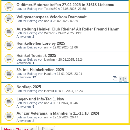
Oldtimer-Motorradtreffen 27.04.2025 in 31618 Liebenau
Letzter Beitrag von
Tourist60
«
04.03.2025, 21:56
Vollgasrennspass Velodrom Darmstadt
Letzter Beitrag von
anh
«
28.02.2025, 07:39
Austellung Heinkel Club Rheine/ Alt Roller Freund Hamm
Letzter Beitrag von
Werner
«
24.02.2025, 19:15
Antworten:
2
Heinkeltreffen Loreley 2025
Letzter Beitrag von
anh
«
12.02.2025, 11:06
Heinkel Touristik 2025
Letzter Beitrag von
joachim
«
20.01.2025, 19:24
Antworten:
1
39. int. Heinkeltreffen 2025
Letzter Beitrag von
Hauke
«
17.01.2025, 23:21
Antworten:
12
1
2
Nordkap 2025
Letzter Beitrag von
Helmut
«
20.12.2024, 18:23
Lager- und Info-Tag 1. Nov
Letzter Beitrag von
anh
«
03.11.2024, 06:46
Antworten:
5
Auf zur Veterama in Mannheim 11.-13.10. 2024
Letzter Beitrag von
anh
«
12.10.2024, 20:47
Antworten:
2
Neues Thema