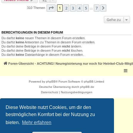
Seite
1
von
7
1
2
3
4
5
7
Nächste
310 Themen
…
Gehe zu
BERECHTIGUNGEN IN DIESEM FORUM
Du darfst
keine
neuen Themen in diesem Forum erstellen.
Du darfst
keine
Antworten zu Themen in diesem Forum erstellen.
Du darfst deine Beiträge in diesem Forum
nicht
ändern.
Du darfst deine Beiträge in diesem Forum
nicht
löschen.
Du darfst
keine
Dateianhänge in diesem Forum erstellen.
Foren-Übersicht - ACHTUNG! Neuregistrierung nur noch für Heinkel-Club-Mitgl
Powered by
phpBB
® Forum Software © phpBB Limited
Deutsche Übersetzung durch
phpBB.de
Datenschutz
|
Nutzungsbedingungen
Diese Website nutzt Cookies, um dir den
bestmöglichen Komfort bei der Nutzung zu
bieten.
Mehr erfahren