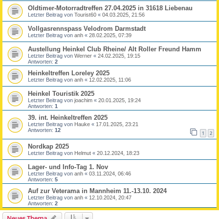
Oldtimer-Motorradtreffen 27.04.2025 in 31618 Liebenau
Letzter Beitrag von
Tourist60
«
04.03.2025, 21:56
Vollgasrennspass Velodrom Darmstadt
Letzter Beitrag von
anh
«
28.02.2025, 07:39
Austellung Heinkel Club Rheine/ Alt Roller Freund Hamm
Letzter Beitrag von
Werner
«
24.02.2025, 19:15
Antworten:
2
Heinkeltreffen Loreley 2025
Letzter Beitrag von
anh
«
12.02.2025, 11:06
Heinkel Touristik 2025
Letzter Beitrag von
joachim
«
20.01.2025, 19:24
Antworten:
1
39. int. Heinkeltreffen 2025
Letzter Beitrag von
Hauke
«
17.01.2025, 23:21
Antworten:
12
1
2
Nordkap 2025
Letzter Beitrag von
Helmut
«
20.12.2024, 18:23
Lager- und Info-Tag 1. Nov
Letzter Beitrag von
anh
«
03.11.2024, 06:46
Antworten:
5
Auf zur Veterama in Mannheim 11.-13.10. 2024
Letzter Beitrag von
anh
«
12.10.2024, 20:47
Antworten:
2
Neues Thema