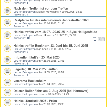
Antworten:
1
Nach dem Treffen ist vor dem Treffen
Letzter Beitrag von
Michael McWilliams
«
29.06.2025, 18:23
Antworten:
4
Restplätze für das internationale Jahrestreffen 2025
Letzter Beitrag von
anh
«
23.06.2025, 01:38
Antworten:
3
Heinkeltreffen vom 18.07. -20.07.25 in Syke Heiligenfelde
Letzter Beitrag von
Bernd Hünten
«
13.06.2025, 22:39
Antworten:
10
1
2
Heinkeltreff in Bockhorn 13. Juni bis 15. Juni 2025
Letzter Beitrag von
Ingo Koch
«
11.06.2025, 12:57
Antworten:
3
In Lauffen läuft’s - 25. Mai 2025
Letzter Beitrag von
anh
«
26.05.2025, 23:51
Antworten:
1
Lagertag 10. Mai 2025 Lauffen
Letzter Beitrag von
anh
«
11.05.2025, 16:52
Antworten:
2
veterama Hockenheim
Letzter Beitrag von
anh
«
25.04.2025, 23:52
Deister Roller Fahrt am 2. Aug 2025 (bei Hannover)
Letzter Beitrag von
erasmo
«
08.04.2025, 14:49
Heinkel-Touristik 2025 - Prüm
Letzter Beitrag von
anh
«
29.03.2025, 13:38