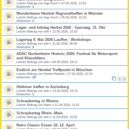
Letzter Beitrag von
Ingo Koch
«
07.06.2026, 14:52
Antworten:
1
Wunderbares Heinkel Regionaltreffen in Münster
Letzter Beitrag von
Ingo Koch
«
05.06.2026, 10:22
Antworten:
1
Lager- und Infotag Herbst 2026 - Samstag, 31. Okt.
Letzter Beitrag von
anh
«
22.05.2026, 15:53
Lagertag 9. Mai 2026 Lauffen - Workshops
Letzter Beitrag von
anh
«
11.05.2026, 09:40
Antworten:
3
ADAC Hockenheim Historic 2026: Festival für Motorsport-
und Klassikfans
Letzter Beitrag von
anh
«
04.05.2026, 18:12
Endlich ein Heinkel Treffpunkt in München
Letzter Beitrag von
Heiner.Heinkel
«
27.04.2026, 12:54
Antworten:
10
1
2
Oldtimer treffen in Ascheberg
Letzter Beitrag von
anh
«
13.04.2026, 19:10
Antworten:
1
Schraubertag in Rheine
Letzter Beitrag von
Hans
«
12.04.2026, 11:51
Schraubertag Rhein -Main
Letzter Beitrag von
anh
«
11.04.2026, 19:20
Retro Classic Essen 10.-12. April
Letzter Beitrag von
anh
«
09.04.2026, 10:32