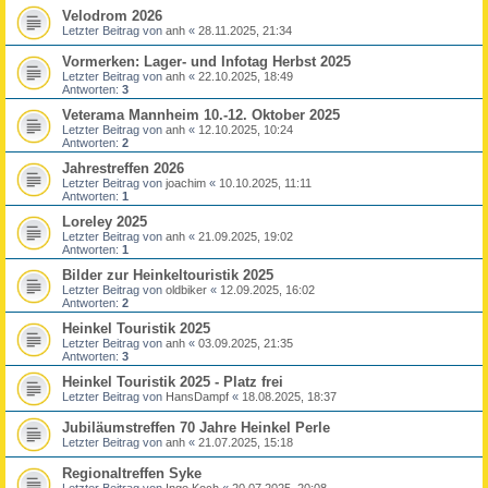
Velodrom 2026
Letzter Beitrag von
anh
«
28.11.2025, 21:34
Vormerken: Lager- und Infotag Herbst 2025
Letzter Beitrag von
anh
«
22.10.2025, 18:49
Antworten:
3
Veterama Mannheim 10.-12. Oktober 2025
Letzter Beitrag von
anh
«
12.10.2025, 10:24
Antworten:
2
Jahrestreffen 2026
Letzter Beitrag von
joachim
«
10.10.2025, 11:11
Antworten:
1
Loreley 2025
Letzter Beitrag von
anh
«
21.09.2025, 19:02
Antworten:
1
Bilder zur Heinkeltouristik 2025
Letzter Beitrag von
oldbiker
«
12.09.2025, 16:02
Antworten:
2
Heinkel Touristik 2025
Letzter Beitrag von
anh
«
03.09.2025, 21:35
Antworten:
3
Heinkel Touristik 2025 - Platz frei
Letzter Beitrag von
HansDampf
«
18.08.2025, 18:37
Jubiläumstreffen 70 Jahre Heinkel Perle
Letzter Beitrag von
anh
«
21.07.2025, 15:18
Regionaltreffen Syke
Letzter Beitrag von
Ingo Koch
«
20.07.2025, 20:08