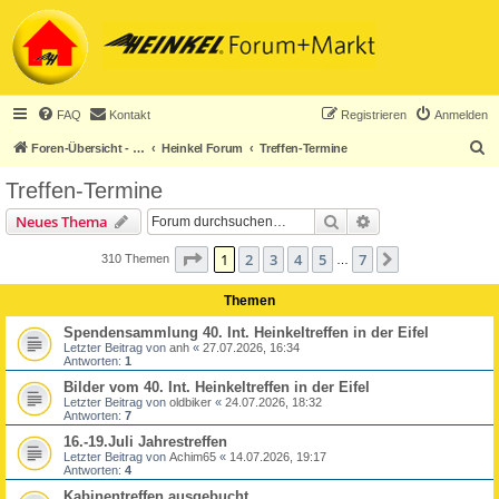
FAQ
Kontakt
Registrieren
Anmelden
S
Foren-Übersicht - ACHTUNG! Neuregistrierung nur noch für Heinkel-Club-Mitglieder!
Heinkel Forum
Treffen-Termine
u
Treffen-Termine
c
Suche
Erweiterte Suche
Neues Thema
h
e
Seite
1
von
7
1
2
3
4
5
7
Nächste
310 Themen
…
Themen
Spendensammlung 40. Int. Heinkeltreffen in der Eifel
Letzter Beitrag von
anh
«
27.07.2026, 16:34
Antworten:
1
Bilder vom 40. Int. Heinkeltreffen in der Eifel
Letzter Beitrag von
oldbiker
«
24.07.2026, 18:32
Antworten:
7
16.-19.Juli Jahrestreffen
Letzter Beitrag von
Achim65
«
14.07.2026, 19:17
Antworten:
4
Kabinentreffen ausgebucht