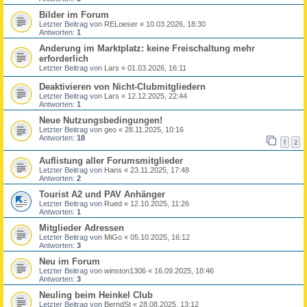
Bilder im Forum
Letzter Beitrag von
RELoeser
«
10.03.2026, 18:30
Antworten:
1
Anderung im Marktplatz: keine Freischaltung mehr
erforderlich
Letzter Beitrag von
Lars
«
01.03.2026, 16:11
Deaktivieren von Nicht-Clubmitgliedern
Letzter Beitrag von
Lars
«
12.12.2025, 22:44
Antworten:
1
Neue Nutzungsbedingungen!
Letzter Beitrag von
geo
«
28.11.2025, 10:16
Antworten:
18
1
2
Auflistung aller Forumsmitglieder
Letzter Beitrag von
Hans
«
23.11.2025, 17:48
Antworten:
2
Tourist A2 und PAV Anhänger
Letzter Beitrag von
Rued
«
12.10.2025, 11:26
Antworten:
1
Mitglieder Adressen
Letzter Beitrag von
MiGo
«
05.10.2025, 16:12
Antworten:
3
Neu im Forum
Letzter Beitrag von
winston1306
«
16.09.2025, 18:46
Antworten:
3
Neuling beim Heinkel Club
Letzter Beitrag von
BerndSt
«
28.08.2025, 13:12