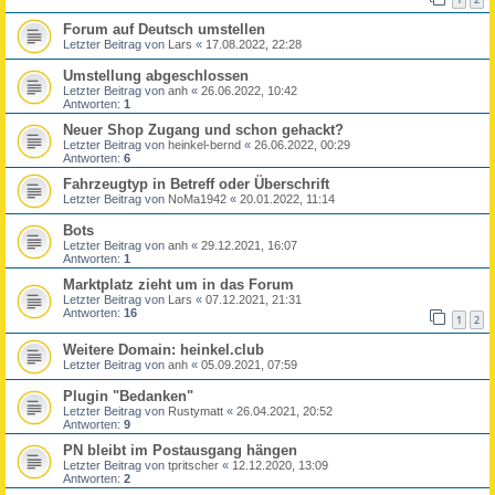
Forum auf Deutsch umstellen
Letzter Beitrag von
Lars
«
17.08.2022, 22:28
Umstellung abgeschlossen
Letzter Beitrag von
anh
«
26.06.2022, 10:42
Antworten:
1
Neuer Shop Zugang und schon gehackt?
Letzter Beitrag von
heinkel-bernd
«
26.06.2022, 00:29
Antworten:
6
Fahrzeugtyp in Betreff oder Überschrift
Letzter Beitrag von
NoMa1942
«
20.01.2022, 11:14
Bots
Letzter Beitrag von
anh
«
29.12.2021, 16:07
Antworten:
1
Marktplatz zieht um in das Forum
Letzter Beitrag von
Lars
«
07.12.2021, 21:31
Antworten:
16
1
2
Weitere Domain: heinkel.club
Letzter Beitrag von
anh
«
05.09.2021, 07:59
Plugin "Bedanken"
Letzter Beitrag von
Rustymatt
«
26.04.2021, 20:52
Antworten:
9
PN bleibt im Postausgang hängen
Letzter Beitrag von
tpritscher
«
12.12.2020, 13:09
Antworten:
2