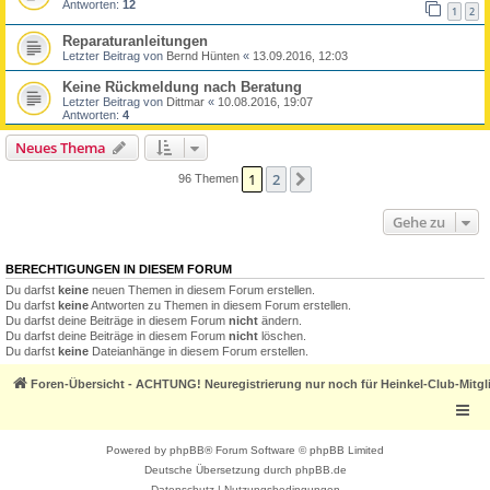
Antworten:
12
1
2
Reparaturanleitungen
Letzter Beitrag von
Bernd Hünten
«
13.09.2016, 12:03
Keine Rückmeldung nach Beratung
Letzter Beitrag von
Dittmar
«
10.08.2016, 19:07
Antworten:
4
Neues Thema
1
2
Nächste
96 Themen
Gehe zu
BERECHTIGUNGEN IN DIESEM FORUM
Du darfst
keine
neuen Themen in diesem Forum erstellen.
Du darfst
keine
Antworten zu Themen in diesem Forum erstellen.
Du darfst deine Beiträge in diesem Forum
nicht
ändern.
Du darfst deine Beiträge in diesem Forum
nicht
löschen.
Du darfst
keine
Dateianhänge in diesem Forum erstellen.
Foren-Übersicht - ACHTUNG! Neuregistrierung nur noch für Heinkel-Club-Mitgl
Powered by
phpBB
® Forum Software © phpBB Limited
Deutsche Übersetzung durch
phpBB.de
Datenschutz
|
Nutzungsbedingungen