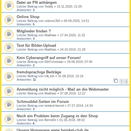
Datei an PN anhängen
Letzter Beitrag von
Teddy
«
15.11.2020, 21:05
Antworten:
3
Online Shop
Letzter Beitrag von
velorex350
«
09.09.2020, 14:51
Antworten:
5
Mitglieder finden ?
Letzter Beitrag von
Matthias
«
27.04.2020, 11:32
Antworten:
3
Test für Bilder-Upload
Letzter Beitrag von
Matthias
«
24.10.2019, 21:28
Kein Cyberangriff auf unser Forum!
Letzter Beitrag von
6947christian
«
29.09.2019, 07:45
Antworten:
2
fremdsprachige Beiträge
Letzter Beitrag von
Ulli_kln
«
31.08.2019, 10:16
Antworten:
11
1
2
Anmeldung nicht möglich - Mail an die Webmaster
Letzter Beitrag von
Matthias
«
07.08.2019, 12:22
Schmuddel-Seiten im Forum
Letzter Beitrag von
heinkel-bernd
«
27.07.2019, 14:34
Antworten:
3
Noch ein Problem beim Zugang in den Shop
Letzter Beitrag von
BerndSt
«
01.06.2019, 08:02
Antworten:
6
Unsere Homepage www.heinkel-club.de