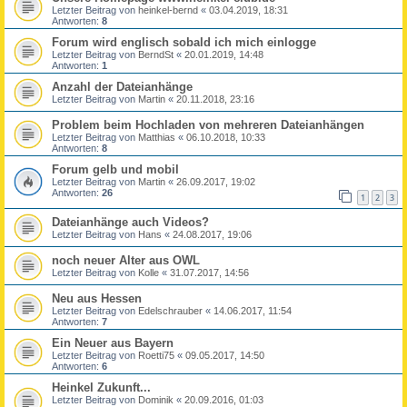
Letzter Beitrag von
heinkel-bernd
«
03.04.2019, 18:31
Antworten:
8
Forum wird englisch sobald ich mich einlogge
Letzter Beitrag von
BerndSt
«
20.01.2019, 14:48
Antworten:
1
Anzahl der Dateianhänge
Letzter Beitrag von
Martin
«
20.11.2018, 23:16
Problem beim Hochladen von mehreren Dateianhängen
Letzter Beitrag von
Matthias
«
06.10.2018, 10:33
Antworten:
8
Forum gelb und mobil
Letzter Beitrag von
Martin
«
26.09.2017, 19:02
Antworten:
26
1
2
3
Dateianhänge auch Videos?
Letzter Beitrag von
Hans
«
24.08.2017, 19:06
noch neuer Alter aus OWL
Letzter Beitrag von
Kolle
«
31.07.2017, 14:56
Neu aus Hessen
Letzter Beitrag von
Edelschrauber
«
14.06.2017, 11:54
Antworten:
7
Ein Neuer aus Bayern
Letzter Beitrag von
Roetti75
«
09.05.2017, 14:50
Antworten:
6
Heinkel Zukunft...
Letzter Beitrag von
Dominik
«
20.09.2016, 01:03