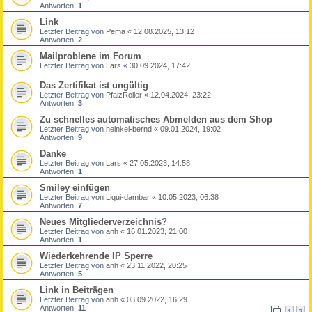
Antworten:
1
Link
Letzter Beitrag von
Pema
«
12.08.2025, 13:12
Antworten:
2
Mailproblene im Forum
Letzter Beitrag von
Lars
«
30.09.2024, 17:42
Das Zertifikat ist ungültig
Letzter Beitrag von
PfalzRoller
«
12.04.2024, 23:22
Antworten:
3
Zu schnelles automatisches Abmelden aus dem Shop
Letzter Beitrag von
heinkel-bernd
«
09.01.2024, 19:02
Antworten:
9
Danke
Letzter Beitrag von
Lars
«
27.05.2023, 14:58
Antworten:
1
Smiley einfügen
Letzter Beitrag von
Liqui-dambar
«
10.05.2023, 06:38
Antworten:
7
Neues Mitgliederverzeichnis?
Letzter Beitrag von
anh
«
16.01.2023, 21:00
Antworten:
1
Wiederkehrende IP Sperre
Letzter Beitrag von
anh
«
23.11.2022, 20:25
Antworten:
5
Link in Beiträgen
Letzter Beitrag von
anh
«
03.09.2022, 16:29
Antworten:
11
1
2