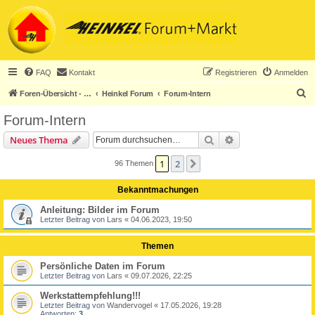
FAQ
Kontakt
Registrieren
Anmelden
S
Foren-Übersicht - ACHTUNG! Neuregistrierung nur noch für Heinkel-Club-Mitglieder!
Heinkel Forum
Forum-Intern
u
Forum-Intern
c
Suche
Erweiterte Suche
Neues Thema
h
e
1
2
Nächste
96 Themen
Bekanntmachungen
Anleitung: Bilder im Forum
Letzter Beitrag von
Lars
«
04.06.2023, 19:50
Themen
Persönliche Daten im Forum
Letzter Beitrag von
Lars
«
09.07.2026, 22:25
Werkstattempfehlung!!!
Letzter Beitrag von
Wandervogel
«
17.05.2026, 19:28
Antworten:
3