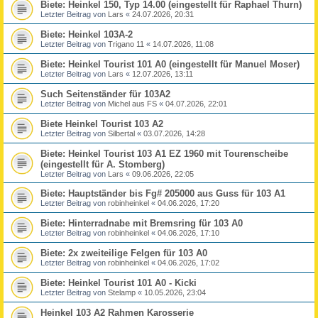
Biete: Heinkel 150, Typ 14.00 (eingestellt für Raphael Thurn)
Letzter Beitrag von
Lars
«
24.07.2026, 20:31
Biete: Heinkel 103A-2
Letzter Beitrag von
Trigano 11
«
14.07.2026, 11:08
Biete: Heinkel Tourist 101 A0 (eingestellt für Manuel Moser)
Letzter Beitrag von
Lars
«
12.07.2026, 13:11
Such Seitenständer für 103A2
Letzter Beitrag von
Michel aus FS
«
04.07.2026, 22:01
Biete Heinkel Tourist 103 A2
Letzter Beitrag von
Silbertal
«
03.07.2026, 14:28
Biete: Heinkel Tourist 103 A1 EZ 1960 mit Tourenscheibe
(eingestellt für A. Stomberg)
Letzter Beitrag von
Lars
«
09.06.2026, 22:05
Biete: Hauptständer bis Fg# 205000 aus Guss für 103 A1
Letzter Beitrag von
robinheinkel
«
04.06.2026, 17:20
Biete: Hinterradnabe mit Bremsring für 103 A0
Letzter Beitrag von
robinheinkel
«
04.06.2026, 17:10
Biete: 2x zweiteilige Felgen für 103 A0
Letzter Beitrag von
robinheinkel
«
04.06.2026, 17:02
Biete: Heinkel Tourist 101 A0 - Kicki
Letzter Beitrag von
Stelamp
«
10.05.2026, 23:04
Heinkel 103 A2 Rahmen Karosserie