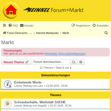
FAQ
Kontakt
Registrieren
Anmelden
S
Foren-Übersicht - ACHTUNG! Neuregistrierung nur noch für Heinkel-Club-Mitglieder!
Heinkel Marktplatz
Markt
u
Markt
c
Forumsregeln
h
Hier geht es zu den ausführlichen
Marktplatz-Nutzungsbedingungen
.
e
Suche
Erweiterte Suche
Neues Thema
12 Themen • Seite
1
von
1
Bekanntmachungen
Einleitende Worte
Letzter Beitrag von
Lars
«
19.09.2021, 18:05
Themen
Schrauberhalle, Werkstatt SUCHE
Letzter Beitrag von
Auge82
«
24.07.2026, 20:34