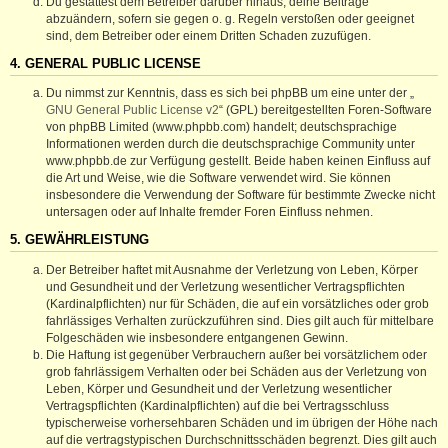
Du gestattest dem Betreiber darüber hinaus, deine Beiträge
abzuändern, sofern sie gegen o. g. Regeln verstoßen oder geeignet
sind, dem Betreiber oder einem Dritten Schaden zuzufügen.
4. GENERAL PUBLIC LICENSE
Du nimmst zur Kenntnis, dass es sich bei phpBB um eine unter der „
GNU General Public License v2
“ (GPL) bereitgestellten Foren-Software
von phpBB Limited (www.phpbb.com) handelt; deutschsprachige
Informationen werden durch die deutschsprachige Community unter
www.phpbb.de zur Verfügung gestellt. Beide haben keinen Einfluss auf
die Art und Weise, wie die Software verwendet wird. Sie können
insbesondere die Verwendung der Software für bestimmte Zwecke nicht
untersagen oder auf Inhalte fremder Foren Einfluss nehmen.
5. GEWÄHRLEISTUNG
Der Betreiber haftet mit Ausnahme der Verletzung von Leben, Körper
und Gesundheit und der Verletzung wesentlicher Vertragspflichten
(Kardinalpflichten) nur für Schäden, die auf ein vorsätzliches oder grob
fahrlässiges Verhalten zurückzuführen sind. Dies gilt auch für mittelbare
Folgeschäden wie insbesondere entgangenen Gewinn.
Die Haftung ist gegenüber Verbrauchern außer bei vorsätzlichem oder
grob fahrlässigem Verhalten oder bei Schäden aus der Verletzung von
Leben, Körper und Gesundheit und der Verletzung wesentlicher
Vertragspflichten (Kardinalpflichten) auf die bei Vertragsschluss
typischerweise vorhersehbaren Schäden und im übrigen der Höhe nach
auf die vertragstypischen Durchschnittsschäden begrenzt. Dies gilt auch