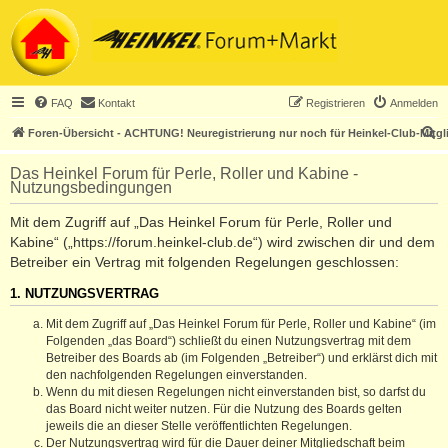
FAQ
Kontakt
Registrieren
Anmelden
S
Foren-Übersicht - ACHTUNG! Neuregistrierung nur noch für Heinkel-Club-Mitgl
u
Das Heinkel Forum für Perle, Roller und Kabine -
c
Nutzungsbedingungen
h
Mit dem Zugriff auf „Das Heinkel Forum für Perle, Roller und
e
Kabine“ („https://forum.heinkel-club.de“) wird zwischen dir und dem
Betreiber ein Vertrag mit folgenden Regelungen geschlossen:
1. NUTZUNGSVERTRAG
Mit dem Zugriff auf „Das Heinkel Forum für Perle, Roller und Kabine“ (im
Folgenden „das Board“) schließt du einen Nutzungsvertrag mit dem
Betreiber des Boards ab (im Folgenden „Betreiber“) und erklärst dich mit
den nachfolgenden Regelungen einverstanden.
Wenn du mit diesen Regelungen nicht einverstanden bist, so darfst du
das Board nicht weiter nutzen. Für die Nutzung des Boards gelten
jeweils die an dieser Stelle veröffentlichten Regelungen.
Der Nutzungsvertrag wird für die Dauer deiner Mitgliedschaft beim