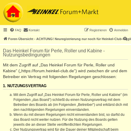
FAQ
Kontakt
Registrieren
Anmelden
S
Foren-Übersicht - ACHTUNG! Neuregistrierung nur noch für Heinkel-Club-Mitgl
u
Das Heinkel Forum für Perle, Roller und Kabine -
c
Nutzungsbedingungen
h
Mit dem Zugriff auf „Das Heinkel Forum für Perle, Roller und
e
Kabine“ („https://forum.heinkel-club.de“) wird zwischen dir und dem
Betreiber ein Vertrag mit folgenden Regelungen geschlossen:
1. NUTZUNGSVERTRAG
Mit dem Zugriff auf „Das Heinkel Forum für Perle, Roller und Kabine“ (im
Folgenden „das Board“) schließt du einen Nutzungsvertrag mit dem
Betreiber des Boards ab (im Folgenden „Betreiber“) und erklärst dich mit
den nachfolgenden Regelungen einverstanden.
Wenn du mit diesen Regelungen nicht einverstanden bist, so darfst du
das Board nicht weiter nutzen. Für die Nutzung des Boards gelten
jeweils die an dieser Stelle veröffentlichten Regelungen.
Der Nutzungsvertrag wird für die Dauer deiner Mitgliedschaft beim