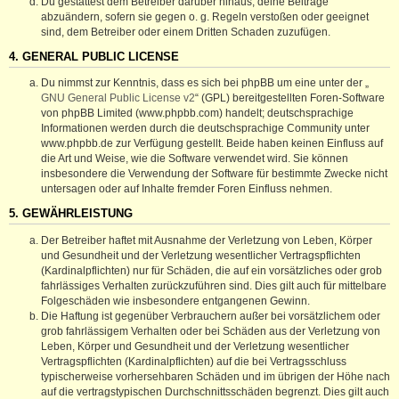
Du gestattest dem Betreiber darüber hinaus, deine Beiträge
abzuändern, sofern sie gegen o. g. Regeln verstoßen oder geeignet
sind, dem Betreiber oder einem Dritten Schaden zuzufügen.
4. GENERAL PUBLIC LICENSE
Du nimmst zur Kenntnis, dass es sich bei phpBB um eine unter der „
GNU General Public License v2
“ (GPL) bereitgestellten Foren-Software
von phpBB Limited (www.phpbb.com) handelt; deutschsprachige
Informationen werden durch die deutschsprachige Community unter
www.phpbb.de zur Verfügung gestellt. Beide haben keinen Einfluss auf
die Art und Weise, wie die Software verwendet wird. Sie können
insbesondere die Verwendung der Software für bestimmte Zwecke nicht
untersagen oder auf Inhalte fremder Foren Einfluss nehmen.
5. GEWÄHRLEISTUNG
Der Betreiber haftet mit Ausnahme der Verletzung von Leben, Körper
und Gesundheit und der Verletzung wesentlicher Vertragspflichten
(Kardinalpflichten) nur für Schäden, die auf ein vorsätzliches oder grob
fahrlässiges Verhalten zurückzuführen sind. Dies gilt auch für mittelbare
Folgeschäden wie insbesondere entgangenen Gewinn.
Die Haftung ist gegenüber Verbrauchern außer bei vorsätzlichem oder
grob fahrlässigem Verhalten oder bei Schäden aus der Verletzung von
Leben, Körper und Gesundheit und der Verletzung wesentlicher
Vertragspflichten (Kardinalpflichten) auf die bei Vertragsschluss
typischerweise vorhersehbaren Schäden und im übrigen der Höhe nach
auf die vertragstypischen Durchschnittsschäden begrenzt. Dies gilt auch