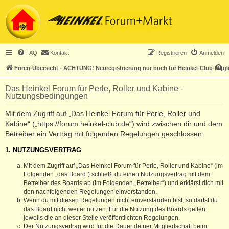
FAQ
Kontakt
Registrieren
Anmelden
S
Foren-Übersicht - ACHTUNG! Neuregistrierung nur noch für Heinkel-Club-Mitgl
u
Das Heinkel Forum für Perle, Roller und Kabine -
c
Nutzungsbedingungen
h
Mit dem Zugriff auf „Das Heinkel Forum für Perle, Roller und
e
Kabine“ („https://forum.heinkel-club.de“) wird zwischen dir und dem
Betreiber ein Vertrag mit folgenden Regelungen geschlossen:
1. NUTZUNGSVERTRAG
Mit dem Zugriff auf „Das Heinkel Forum für Perle, Roller und Kabine“ (im
Folgenden „das Board“) schließt du einen Nutzungsvertrag mit dem
Betreiber des Boards ab (im Folgenden „Betreiber“) und erklärst dich mit
den nachfolgenden Regelungen einverstanden.
Wenn du mit diesen Regelungen nicht einverstanden bist, so darfst du
das Board nicht weiter nutzen. Für die Nutzung des Boards gelten
jeweils die an dieser Stelle veröffentlichten Regelungen.
Der Nutzungsvertrag wird für die Dauer deiner Mitgliedschaft beim