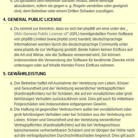
Du gestattest dem Betreiber darüber hinaus, deine Beiträge
abzuändern, sofern sie gegen o. g. Regeln verstoßen oder geeignet
sind, dem Betreiber oder einem Dritten Schaden zuzufügen.
4. GENERAL PUBLIC LICENSE
Du nimmst zur Kenntnis, dass es sich bei phpBB um eine unter der „
GNU General Public License v2
“ (GPL) bereitgestellten Foren-Software
von phpBB Limited (www.phpbb.com) handelt; deutschsprachige
Informationen werden durch die deutschsprachige Community unter
www.phpbb.de zur Verfügung gestellt. Beide haben keinen Einfluss auf
die Art und Weise, wie die Software verwendet wird. Sie können
insbesondere die Verwendung der Software für bestimmte Zwecke nicht
untersagen oder auf Inhalte fremder Foren Einfluss nehmen.
5. GEWÄHRLEISTUNG
Der Betreiber haftet mit Ausnahme der Verletzung von Leben, Körper
und Gesundheit und der Verletzung wesentlicher Vertragspflichten
(Kardinalpflichten) nur für Schäden, die auf ein vorsätzliches oder grob
fahrlässiges Verhalten zurückzuführen sind. Dies gilt auch für mittelbare
Folgeschäden wie insbesondere entgangenen Gewinn.
Die Haftung ist gegenüber Verbrauchern außer bei vorsätzlichem oder
grob fahrlässigem Verhalten oder bei Schäden aus der Verletzung von
Leben, Körper und Gesundheit und der Verletzung wesentlicher
Vertragspflichten (Kardinalpflichten) auf die bei Vertragsschluss
typischerweise vorhersehbaren Schäden und im übrigen der Höhe nach
auf die vertragstypischen Durchschnittsschäden begrenzt. Dies gilt auch