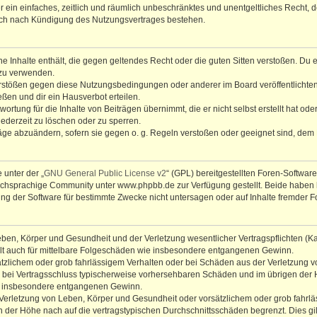
ber ein einfaches, zeitlich und räumlich unbeschränktes und unentgeltliches Recht
auch nach Kündigung des Nutzungsvertrages bestehen.
ine Inhalte enthält, die gegen geltendes Recht oder die guten Sitten verstoßen. Du 
 zu verwenden.
erstößen gegen diese Nutzungsbedingungen oder anderer im Board veröffentlichte
ßen und dir ein Hausverbot erteilen.
ortung für die Inhalte von Beiträgen übernimmt, die er nicht selbst erstellt hat od
jederzeit zu löschen oder zu sperren.
räge abzuändern, sofern sie gegen o. g. Regeln verstoßen oder geeignet sind, dem
 unter der „
GNU General Public License v2
“ (GPL) bereitgestellten Foren-Softwa
chsprachige Community unter www.phpbb.de zur Verfügung gestellt. Beide haben ke
g der Software für bestimmte Zwecke nicht untersagen oder auf Inhalte fremder F
ben, Körper und Gesundheit und der Verletzung wesentlicher Vertragspflichten (Kard
gilt auch für mittelbare Folgeschäden wie insbesondere entgangenen Gewinn.
ätzlichem oder grob fahrlässigem Verhalten oder bei Schäden aus der Verletzung 
 die bei Vertragsschluss typischerweise vorhersehbaren Schäden und im übrigen de
wie insbesondere entgangenen Gewinn.
erletzung von Leben, Körper und Gesundheit oder vorsätzlichem oder grob fahrläs
der Höhe nach auf die vertragstypischen Durchschnittsschäden begrenzt. Dies gi