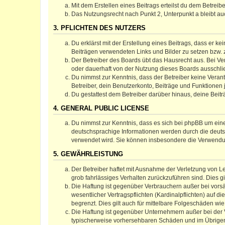
Mit dem Erstellen eines Beitrags erteilst du dem Betrei
Das Nutzungsrecht nach Punkt 2, Unterpunkt a bleibt 
3. PFLICHTEN DES NUTZERS
Du erklärst mit der Erstellung eines Beitrags, dass er ke
Beiträgen verwendeten Links und Bilder zu setzen bzw.
Der Betreiber des Boards übt das Hausrecht aus. Bei V
oder dauerhaft von der Nutzung dieses Boards ausschlie
Du nimmst zur Kenntnis, dass der Betreiber keine Verantw
Betreiber, dein Benutzerkonto, Beiträge und Funktionen 
Du gestattest dem Betreiber darüber hinaus, deine Beit
4. GENERAL PUBLIC LICENSE
Du nimmst zur Kenntnis, dass es sich bei phpBB um eine
deutschsprachige Informationen werden durch die deuts
verwendet wird. Sie können insbesondere die Verwendun
5. GEWÄHRLEISTUNG
Der Betreiber haftet mit Ausnahme der Verletzung von Le
grob fahrlässiges Verhalten zurückzuführen sind. Dies 
Die Haftung ist gegenüber Verbrauchern außer bei vors
wesentlicher Vertragspflichten (Kardinalpflichten) auf
begrenzt. Dies gilt auch für mittelbare Folgeschäden 
Die Haftung ist gegenüber Unternehmern außer bei der V
typischerweise vorhersehbaren Schäden und im Übrigen 