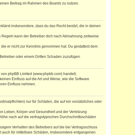
, deinen Beitrag im Rahmen des Boards zu nutzen.
erklärst insbesondere, dass du das Recht besitzt, die in deinen
n Regeln kann der Betreiber dich nach Abmahnung zeitweise
er die er nicht zur Kenntnis genommen hat. Du gestattest dem
 Betreiber oder einem Dritten Schaden zuzufügen.
re von phpBB Limited (www.phpbb.com) handelt;
inen Einfluss auf die Art und Weise, wie die Software
oren Einfluss nehmen.
inalpflichten) nur für Schäden, die auf ein vorsätzliches oder
von Leben, Körper und Gesundheit und der Verletzung
r Höhe nach auf die vertragstypischen Durchschnittsschäden
sigem Verhalten des Betreibers auf die bei Vertragsschluss
lt auch für mittelbare Schäden, insbesondere entgangenen