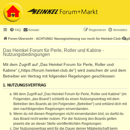
FAQ
Kontakt
Registrieren
Anmelden
S
Foren-Übersicht - ACHTUNG! Neuregistrierung nur noch für Heinkel-Club-Mitgl
u
Das Heinkel Forum für Perle, Roller und Kabine -
c
Nutzungsbedingungen
h
Mit dem Zugriff auf „Das Heinkel Forum für Perle, Roller und
e
Kabine“ („https://forum.heinkel-club.de“) wird zwischen dir und dem
Betreiber ein Vertrag mit folgenden Regelungen geschlossen:
1. NUTZUNGSVERTRAG
Mit dem Zugriff auf „Das Heinkel Forum für Perle, Roller und Kabine“ (im
Folgenden „das Board“) schließt du einen Nutzungsvertrag mit dem
Betreiber des Boards ab (im Folgenden „Betreiber“) und erklärst dich mit
den nachfolgenden Regelungen einverstanden.
Wenn du mit diesen Regelungen nicht einverstanden bist, so darfst du
das Board nicht weiter nutzen. Für die Nutzung des Boards gelten
jeweils die an dieser Stelle veröffentlichten Regelungen.
Der Nutzungsvertrag wird für die Dauer deiner Mitgliedschaft beim