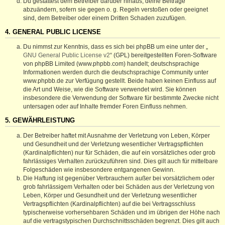
Du gestattest dem Betreiber darüber hinaus, deine Beiträge
abzuändern, sofern sie gegen o. g. Regeln verstoßen oder geeignet
sind, dem Betreiber oder einem Dritten Schaden zuzufügen.
4. GENERAL PUBLIC LICENSE
Du nimmst zur Kenntnis, dass es sich bei phpBB um eine unter der „
GNU General Public License v2
“ (GPL) bereitgestellten Foren-Software
von phpBB Limited (www.phpbb.com) handelt; deutschsprachige
Informationen werden durch die deutschsprachige Community unter
www.phpbb.de zur Verfügung gestellt. Beide haben keinen Einfluss auf
die Art und Weise, wie die Software verwendet wird. Sie können
insbesondere die Verwendung der Software für bestimmte Zwecke nicht
untersagen oder auf Inhalte fremder Foren Einfluss nehmen.
5. GEWÄHRLEISTUNG
Der Betreiber haftet mit Ausnahme der Verletzung von Leben, Körper
und Gesundheit und der Verletzung wesentlicher Vertragspflichten
(Kardinalpflichten) nur für Schäden, die auf ein vorsätzliches oder grob
fahrlässiges Verhalten zurückzuführen sind. Dies gilt auch für mittelbare
Folgeschäden wie insbesondere entgangenen Gewinn.
Die Haftung ist gegenüber Verbrauchern außer bei vorsätzlichem oder
grob fahrlässigem Verhalten oder bei Schäden aus der Verletzung von
Leben, Körper und Gesundheit und der Verletzung wesentlicher
Vertragspflichten (Kardinalpflichten) auf die bei Vertragsschluss
typischerweise vorhersehbaren Schäden und im übrigen der Höhe nach
auf die vertragstypischen Durchschnittsschäden begrenzt. Dies gilt auch