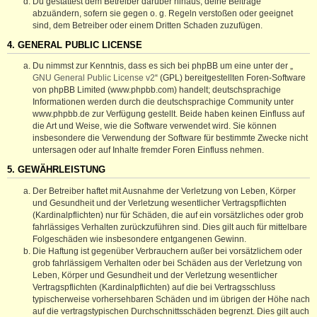
Du gestattest dem Betreiber darüber hinaus, deine Beiträge
abzuändern, sofern sie gegen o. g. Regeln verstoßen oder geeignet
sind, dem Betreiber oder einem Dritten Schaden zuzufügen.
4. GENERAL PUBLIC LICENSE
Du nimmst zur Kenntnis, dass es sich bei phpBB um eine unter der „
GNU General Public License v2
“ (GPL) bereitgestellten Foren-Software
von phpBB Limited (www.phpbb.com) handelt; deutschsprachige
Informationen werden durch die deutschsprachige Community unter
www.phpbb.de zur Verfügung gestellt. Beide haben keinen Einfluss auf
die Art und Weise, wie die Software verwendet wird. Sie können
insbesondere die Verwendung der Software für bestimmte Zwecke nicht
untersagen oder auf Inhalte fremder Foren Einfluss nehmen.
5. GEWÄHRLEISTUNG
Der Betreiber haftet mit Ausnahme der Verletzung von Leben, Körper
und Gesundheit und der Verletzung wesentlicher Vertragspflichten
(Kardinalpflichten) nur für Schäden, die auf ein vorsätzliches oder grob
fahrlässiges Verhalten zurückzuführen sind. Dies gilt auch für mittelbare
Folgeschäden wie insbesondere entgangenen Gewinn.
Die Haftung ist gegenüber Verbrauchern außer bei vorsätzlichem oder
grob fahrlässigem Verhalten oder bei Schäden aus der Verletzung von
Leben, Körper und Gesundheit und der Verletzung wesentlicher
Vertragspflichten (Kardinalpflichten) auf die bei Vertragsschluss
typischerweise vorhersehbaren Schäden und im übrigen der Höhe nach
auf die vertragstypischen Durchschnittsschäden begrenzt. Dies gilt auch