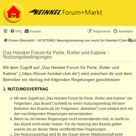
FAQ
Kontakt
Registrieren
Anmelden
S
Foren-Übersicht - ACHTUNG! Neuregistrierung nur noch für Heinkel-Club-Mitgl
u
Das Heinkel Forum für Perle, Roller und Kabine -
c
Nutzungsbedingungen
h
Mit dem Zugriff auf „Das Heinkel Forum für Perle, Roller und
e
Kabine“ („https://forum.heinkel-club.de“) wird zwischen dir und dem
Betreiber ein Vertrag mit folgenden Regelungen geschlossen:
1. NUTZUNGSVERTRAG
Mit dem Zugriff auf „Das Heinkel Forum für Perle, Roller und Kabine“ (im
Folgenden „das Board“) schließt du einen Nutzungsvertrag mit dem
Betreiber des Boards ab (im Folgenden „Betreiber“) und erklärst dich mit
den nachfolgenden Regelungen einverstanden.
Wenn du mit diesen Regelungen nicht einverstanden bist, so darfst du
das Board nicht weiter nutzen. Für die Nutzung des Boards gelten
jeweils die an dieser Stelle veröffentlichten Regelungen.
Der Nutzungsvertrag wird für die Dauer deiner Mitgliedschaft beim