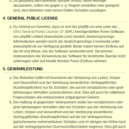
Du gestattest dem Betreiber darüber hinaus, deine Beiträge
abzuändern, sofern sie gegen o. g. Regeln verstoßen oder geeignet
sind, dem Betreiber oder einem Dritten Schaden zuzufügen.
4. GENERAL PUBLIC LICENSE
Du nimmst zur Kenntnis, dass es sich bei phpBB um eine unter der „
GNU General Public License v2
“ (GPL) bereitgestellten Foren-Software
von phpBB Limited (www.phpbb.com) handelt; deutschsprachige
Informationen werden durch die deutschsprachige Community unter
www.phpbb.de zur Verfügung gestellt. Beide haben keinen Einfluss auf
die Art und Weise, wie die Software verwendet wird. Sie können
insbesondere die Verwendung der Software für bestimmte Zwecke nicht
untersagen oder auf Inhalte fremder Foren Einfluss nehmen.
5. GEWÄHRLEISTUNG
Der Betreiber haftet mit Ausnahme der Verletzung von Leben, Körper
und Gesundheit und der Verletzung wesentlicher Vertragspflichten
(Kardinalpflichten) nur für Schäden, die auf ein vorsätzliches oder grob
fahrlässiges Verhalten zurückzuführen sind. Dies gilt auch für mittelbare
Folgeschäden wie insbesondere entgangenen Gewinn.
Die Haftung ist gegenüber Verbrauchern außer bei vorsätzlichem oder
grob fahrlässigem Verhalten oder bei Schäden aus der Verletzung von
Leben, Körper und Gesundheit und der Verletzung wesentlicher
Vertragspflichten (Kardinalpflichten) auf die bei Vertragsschluss
typischerweise vorhersehbaren Schäden und im übrigen der Höhe nach
auf die vertragstypischen Durchschnittsschäden begrenzt. Dies gilt auch