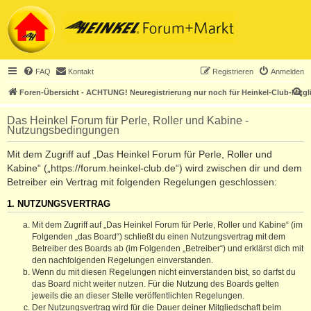
FAQ
Kontakt
Registrieren
Anmelden
S
Foren-Übersicht - ACHTUNG! Neuregistrierung nur noch für Heinkel-Club-Mitgl
u
Das Heinkel Forum für Perle, Roller und Kabine -
c
Nutzungsbedingungen
h
Mit dem Zugriff auf „Das Heinkel Forum für Perle, Roller und
e
Kabine“ („https://forum.heinkel-club.de“) wird zwischen dir und dem
Betreiber ein Vertrag mit folgenden Regelungen geschlossen:
1. NUTZUNGSVERTRAG
Mit dem Zugriff auf „Das Heinkel Forum für Perle, Roller und Kabine“ (im
Folgenden „das Board“) schließt du einen Nutzungsvertrag mit dem
Betreiber des Boards ab (im Folgenden „Betreiber“) und erklärst dich mit
den nachfolgenden Regelungen einverstanden.
Wenn du mit diesen Regelungen nicht einverstanden bist, so darfst du
das Board nicht weiter nutzen. Für die Nutzung des Boards gelten
jeweils die an dieser Stelle veröffentlichten Regelungen.
Der Nutzungsvertrag wird für die Dauer deiner Mitgliedschaft beim