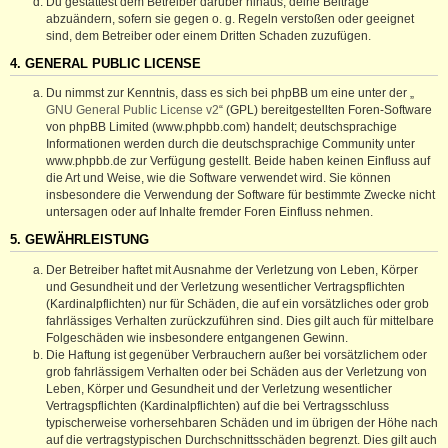
Du gestattest dem Betreiber darüber hinaus, deine Beiträge
abzuändern, sofern sie gegen o. g. Regeln verstoßen oder geeignet
sind, dem Betreiber oder einem Dritten Schaden zuzufügen.
4. GENERAL PUBLIC LICENSE
Du nimmst zur Kenntnis, dass es sich bei phpBB um eine unter der „
GNU General Public License v2
“ (GPL) bereitgestellten Foren-Software
von phpBB Limited (www.phpbb.com) handelt; deutschsprachige
Informationen werden durch die deutschsprachige Community unter
www.phpbb.de zur Verfügung gestellt. Beide haben keinen Einfluss auf
die Art und Weise, wie die Software verwendet wird. Sie können
insbesondere die Verwendung der Software für bestimmte Zwecke nicht
untersagen oder auf Inhalte fremder Foren Einfluss nehmen.
5. GEWÄHRLEISTUNG
Der Betreiber haftet mit Ausnahme der Verletzung von Leben, Körper
und Gesundheit und der Verletzung wesentlicher Vertragspflichten
(Kardinalpflichten) nur für Schäden, die auf ein vorsätzliches oder grob
fahrlässiges Verhalten zurückzuführen sind. Dies gilt auch für mittelbare
Folgeschäden wie insbesondere entgangenen Gewinn.
Die Haftung ist gegenüber Verbrauchern außer bei vorsätzlichem oder
grob fahrlässigem Verhalten oder bei Schäden aus der Verletzung von
Leben, Körper und Gesundheit und der Verletzung wesentlicher
Vertragspflichten (Kardinalpflichten) auf die bei Vertragsschluss
typischerweise vorhersehbaren Schäden und im übrigen der Höhe nach
auf die vertragstypischen Durchschnittsschäden begrenzt. Dies gilt auch