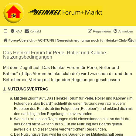
FAQ
Kontakt
Registrieren
Anmelden
S
Foren-Übersicht - ACHTUNG! Neuregistrierung nur noch für Heinkel-Club-Mitgl
u
Das Heinkel Forum für Perle, Roller und Kabine -
c
Nutzungsbedingungen
h
Mit dem Zugriff auf „Das Heinkel Forum für Perle, Roller und
e
Kabine“ („https://forum.heinkel-club.de“) wird zwischen dir und dem
Betreiber ein Vertrag mit folgenden Regelungen geschlossen:
1. NUTZUNGSVERTRAG
Mit dem Zugriff auf „Das Heinkel Forum für Perle, Roller und Kabine“ (im
Folgenden „das Board“) schließt du einen Nutzungsvertrag mit dem
Betreiber des Boards ab (im Folgenden „Betreiber“) und erklärst dich mit
den nachfolgenden Regelungen einverstanden.
Wenn du mit diesen Regelungen nicht einverstanden bist, so darfst du
das Board nicht weiter nutzen. Für die Nutzung des Boards gelten
jeweils die an dieser Stelle veröffentlichten Regelungen.
Der Nutzungsvertrag wird für die Dauer deiner Mitgliedschaft beim