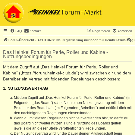
FAQ
Kontakt
Registrieren
Anmelden
S
Foren-Übersicht - ACHTUNG! Neuregistrierung nur noch für Heinkel-Club-Mitgl
u
Das Heinkel Forum für Perle, Roller und Kabine -
c
Nutzungsbedingungen
h
Mit dem Zugriff auf „Das Heinkel Forum für Perle, Roller und
e
Kabine“ („https://forum.heinkel-club.de“) wird zwischen dir und dem
Betreiber ein Vertrag mit folgenden Regelungen geschlossen:
1. NUTZUNGSVERTRAG
Mit dem Zugriff auf „Das Heinkel Forum für Perle, Roller und Kabine“ (im
Folgenden „das Board“) schließt du einen Nutzungsvertrag mit dem
Betreiber des Boards ab (im Folgenden „Betreiber“) und erklärst dich mit
den nachfolgenden Regelungen einverstanden.
Wenn du mit diesen Regelungen nicht einverstanden bist, so darfst du
das Board nicht weiter nutzen. Für die Nutzung des Boards gelten
jeweils die an dieser Stelle veröffentlichten Regelungen.
Der Nutzungsvertrag wird für die Dauer deiner Mitgliedschaft beim