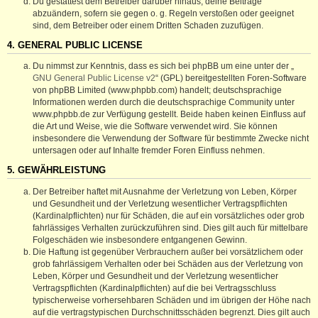
Du gestattest dem Betreiber darüber hinaus, deine Beiträge
abzuändern, sofern sie gegen o. g. Regeln verstoßen oder geeignet
sind, dem Betreiber oder einem Dritten Schaden zuzufügen.
4. GENERAL PUBLIC LICENSE
Du nimmst zur Kenntnis, dass es sich bei phpBB um eine unter der „
GNU General Public License v2
“ (GPL) bereitgestellten Foren-Software
von phpBB Limited (www.phpbb.com) handelt; deutschsprachige
Informationen werden durch die deutschsprachige Community unter
www.phpbb.de zur Verfügung gestellt. Beide haben keinen Einfluss auf
die Art und Weise, wie die Software verwendet wird. Sie können
insbesondere die Verwendung der Software für bestimmte Zwecke nicht
untersagen oder auf Inhalte fremder Foren Einfluss nehmen.
5. GEWÄHRLEISTUNG
Der Betreiber haftet mit Ausnahme der Verletzung von Leben, Körper
und Gesundheit und der Verletzung wesentlicher Vertragspflichten
(Kardinalpflichten) nur für Schäden, die auf ein vorsätzliches oder grob
fahrlässiges Verhalten zurückzuführen sind. Dies gilt auch für mittelbare
Folgeschäden wie insbesondere entgangenen Gewinn.
Die Haftung ist gegenüber Verbrauchern außer bei vorsätzlichem oder
grob fahrlässigem Verhalten oder bei Schäden aus der Verletzung von
Leben, Körper und Gesundheit und der Verletzung wesentlicher
Vertragspflichten (Kardinalpflichten) auf die bei Vertragsschluss
typischerweise vorhersehbaren Schäden und im übrigen der Höhe nach
auf die vertragstypischen Durchschnittsschäden begrenzt. Dies gilt auch