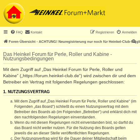
FAQ
Kontakt
Registrieren
Anmelden
S
Foren-Übersicht - ACHTUNG! Neuregistrierung nur noch für Heinkel-Club-Mitgl
u
Das Heinkel Forum für Perle, Roller und Kabine -
c
Nutzungsbedingungen
h
Mit dem Zugriff auf „Das Heinkel Forum für Perle, Roller und
e
Kabine“ („https://forum.heinkel-club.de“) wird zwischen dir und dem
Betreiber ein Vertrag mit folgenden Regelungen geschlossen:
1. NUTZUNGSVERTRAG
Mit dem Zugriff auf „Das Heinkel Forum für Perle, Roller und Kabine“ (im
Folgenden „das Board“) schließt du einen Nutzungsvertrag mit dem
Betreiber des Boards ab (im Folgenden „Betreiber“) und erklärst dich mit
den nachfolgenden Regelungen einverstanden.
Wenn du mit diesen Regelungen nicht einverstanden bist, so darfst du
das Board nicht weiter nutzen. Für die Nutzung des Boards gelten
jeweils die an dieser Stelle veröffentlichten Regelungen.
Der Nutzungsvertrag wird für die Dauer deiner Mitgliedschaft beim