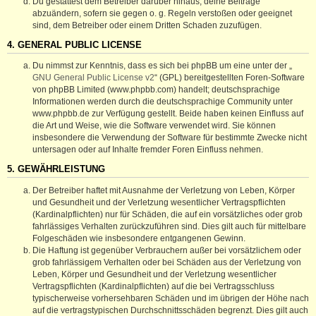
Du gestattest dem Betreiber darüber hinaus, deine Beiträge
abzuändern, sofern sie gegen o. g. Regeln verstoßen oder geeignet
sind, dem Betreiber oder einem Dritten Schaden zuzufügen.
4. GENERAL PUBLIC LICENSE
Du nimmst zur Kenntnis, dass es sich bei phpBB um eine unter der „
GNU General Public License v2
“ (GPL) bereitgestellten Foren-Software
von phpBB Limited (www.phpbb.com) handelt; deutschsprachige
Informationen werden durch die deutschsprachige Community unter
www.phpbb.de zur Verfügung gestellt. Beide haben keinen Einfluss auf
die Art und Weise, wie die Software verwendet wird. Sie können
insbesondere die Verwendung der Software für bestimmte Zwecke nicht
untersagen oder auf Inhalte fremder Foren Einfluss nehmen.
5. GEWÄHRLEISTUNG
Der Betreiber haftet mit Ausnahme der Verletzung von Leben, Körper
und Gesundheit und der Verletzung wesentlicher Vertragspflichten
(Kardinalpflichten) nur für Schäden, die auf ein vorsätzliches oder grob
fahrlässiges Verhalten zurückzuführen sind. Dies gilt auch für mittelbare
Folgeschäden wie insbesondere entgangenen Gewinn.
Die Haftung ist gegenüber Verbrauchern außer bei vorsätzlichem oder
grob fahrlässigem Verhalten oder bei Schäden aus der Verletzung von
Leben, Körper und Gesundheit und der Verletzung wesentlicher
Vertragspflichten (Kardinalpflichten) auf die bei Vertragsschluss
typischerweise vorhersehbaren Schäden und im übrigen der Höhe nach
auf die vertragstypischen Durchschnittsschäden begrenzt. Dies gilt auch