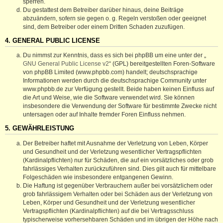
sperren.
Du gestattest dem Betreiber darüber hinaus, deine Beiträge
abzuändern, sofern sie gegen o. g. Regeln verstoßen oder geeignet
sind, dem Betreiber oder einem Dritten Schaden zuzufügen.
4. GENERAL PUBLIC LICENSE
Du nimmst zur Kenntnis, dass es sich bei phpBB um eine unter der „
GNU General Public License v2
“ (GPL) bereitgestellten Foren-Software
von phpBB Limited (www.phpbb.com) handelt; deutschsprachige
Informationen werden durch die deutschsprachige Community unter
www.phpbb.de zur Verfügung gestellt. Beide haben keinen Einfluss auf
die Art und Weise, wie die Software verwendet wird. Sie können
insbesondere die Verwendung der Software für bestimmte Zwecke nicht
untersagen oder auf Inhalte fremder Foren Einfluss nehmen.
5. GEWÄHRLEISTUNG
Der Betreiber haftet mit Ausnahme der Verletzung von Leben, Körper
und Gesundheit und der Verletzung wesentlicher Vertragspflichten
(Kardinalpflichten) nur für Schäden, die auf ein vorsätzliches oder grob
fahrlässiges Verhalten zurückzuführen sind. Dies gilt auch für mittelbare
Folgeschäden wie insbesondere entgangenen Gewinn.
Die Haftung ist gegenüber Verbrauchern außer bei vorsätzlichem oder
grob fahrlässigem Verhalten oder bei Schäden aus der Verletzung von
Leben, Körper und Gesundheit und der Verletzung wesentlicher
Vertragspflichten (Kardinalpflichten) auf die bei Vertragsschluss
typischerweise vorhersehbaren Schäden und im übrigen der Höhe nach