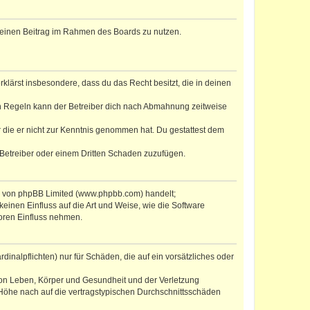
, deinen Beitrag im Rahmen des Boards zu nutzen.
erklärst insbesondere, dass du das Recht besitzt, die in deinen
n Regeln kann der Betreiber dich nach Abmahnung zeitweise
er die er nicht zur Kenntnis genommen hat. Du gestattest dem
 Betreiber oder einem Dritten Schaden zuzufügen.
re von phpBB Limited (www.phpbb.com) handelt;
inen Einfluss auf die Art und Weise, wie die Software
oren Einfluss nehmen.
inalpflichten) nur für Schäden, die auf ein vorsätzliches oder
von Leben, Körper und Gesundheit und der Verletzung
r Höhe nach auf die vertragstypischen Durchschnittsschäden