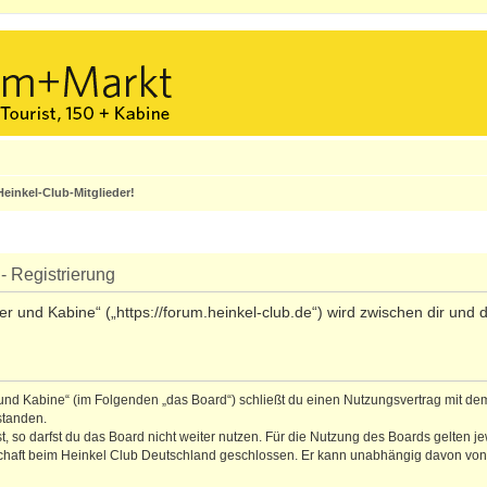
einkel-Club-Mitglieder!
- Registrierung
ler und Kabine“ („https://forum.heinkel-club.de“) wird zwischen dir un
r und Kabine“ (im Folgenden „das Board“) schließt du einen Nutzungsvertrag mit de
standen.
 so darfst du das Board nicht weiter nutzen. Für die Nutzung des Boards gelten jew
schaft beim Heinkel Club Deutschland geschlossen. Er kann unabhängig davon von b