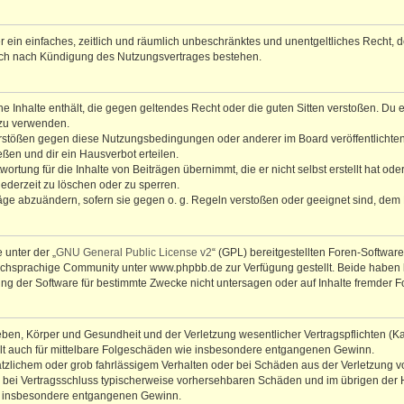
ber ein einfaches, zeitlich und räumlich unbeschränktes und unentgeltliches Recht
auch nach Kündigung des Nutzungsvertrages bestehen.
ine Inhalte enthält, die gegen geltendes Recht oder die guten Sitten verstoßen. Du 
 zu verwenden.
erstößen gegen diese Nutzungsbedingungen oder anderer im Board veröffentlichte
ßen und dir ein Hausverbot erteilen.
ortung für die Inhalte von Beiträgen übernimmt, die er nicht selbst erstellt hat od
jederzeit zu löschen oder zu sperren.
räge abzuändern, sofern sie gegen o. g. Regeln verstoßen oder geeignet sind, dem
 unter der „
GNU General Public License v2
“ (GPL) bereitgestellten Foren-Softwa
chsprachige Community unter www.phpbb.de zur Verfügung gestellt. Beide haben ke
g der Software für bestimmte Zwecke nicht untersagen oder auf Inhalte fremder F
ben, Körper und Gesundheit und der Verletzung wesentlicher Vertragspflichten (Kard
gilt auch für mittelbare Folgeschäden wie insbesondere entgangenen Gewinn.
ätzlichem oder grob fahrlässigem Verhalten oder bei Schäden aus der Verletzung 
 die bei Vertragsschluss typischerweise vorhersehbaren Schäden und im übrigen de
wie insbesondere entgangenen Gewinn.