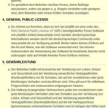
sperren.
Du gestattest dem Betreiber darüber hinaus, deine Beiträge
abzuändern, sofern sie gegen o. g. Regeln verstoßen oder geeignet
sind, dem Betreiber oder einem Dritten Schaden zuzufügen.
4. GENERAL PUBLIC LICENSE
Du nimmst zur Kenntnis, dass es sich bei phpBB um eine unter der „
GNU General Public License v2
“ (GPL) bereitgestellten Foren-Software
von phpBB Limited (www.phpbb.com) handelt; deutschsprachige
Informationen werden durch die deutschsprachige Community unter
www.phpbb.de zur Verfügung gestellt. Beide haben keinen Einfluss auf
die Art und Weise, wie die Software verwendet wird. Sie können
insbesondere die Verwendung der Software für bestimmte Zwecke nicht
untersagen oder auf Inhalte fremder Foren Einfluss nehmen.
5. GEWÄHRLEISTUNG
Der Betreiber haftet mit Ausnahme der Verletzung von Leben, Körper
und Gesundheit und der Verletzung wesentlicher Vertragspflichten
(Kardinalpflichten) nur für Schäden, die auf ein vorsätzliches oder grob
fahrlässiges Verhalten zurückzuführen sind. Dies gilt auch für mittelbare
Folgeschäden wie insbesondere entgangenen Gewinn.
Die Haftung ist gegenüber Verbrauchern außer bei vorsätzlichem oder
grob fahrlässigem Verhalten oder bei Schäden aus der Verletzung von
Leben, Körper und Gesundheit und der Verletzung wesentlicher
Vertragspflichten (Kardinalpflichten) auf die bei Vertragsschluss
typischerweise vorhersehbaren Schäden und im übrigen der Höhe nach