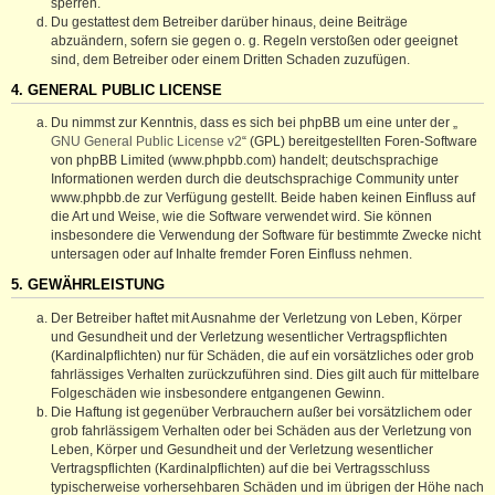
sperren.
Du gestattest dem Betreiber darüber hinaus, deine Beiträge
abzuändern, sofern sie gegen o. g. Regeln verstoßen oder geeignet
sind, dem Betreiber oder einem Dritten Schaden zuzufügen.
4. GENERAL PUBLIC LICENSE
Du nimmst zur Kenntnis, dass es sich bei phpBB um eine unter der „
GNU General Public License v2
“ (GPL) bereitgestellten Foren-Software
von phpBB Limited (www.phpbb.com) handelt; deutschsprachige
Informationen werden durch die deutschsprachige Community unter
www.phpbb.de zur Verfügung gestellt. Beide haben keinen Einfluss auf
die Art und Weise, wie die Software verwendet wird. Sie können
insbesondere die Verwendung der Software für bestimmte Zwecke nicht
untersagen oder auf Inhalte fremder Foren Einfluss nehmen.
5. GEWÄHRLEISTUNG
Der Betreiber haftet mit Ausnahme der Verletzung von Leben, Körper
und Gesundheit und der Verletzung wesentlicher Vertragspflichten
(Kardinalpflichten) nur für Schäden, die auf ein vorsätzliches oder grob
fahrlässiges Verhalten zurückzuführen sind. Dies gilt auch für mittelbare
Folgeschäden wie insbesondere entgangenen Gewinn.
Die Haftung ist gegenüber Verbrauchern außer bei vorsätzlichem oder
grob fahrlässigem Verhalten oder bei Schäden aus der Verletzung von
Leben, Körper und Gesundheit und der Verletzung wesentlicher
Vertragspflichten (Kardinalpflichten) auf die bei Vertragsschluss
typischerweise vorhersehbaren Schäden und im übrigen der Höhe nach