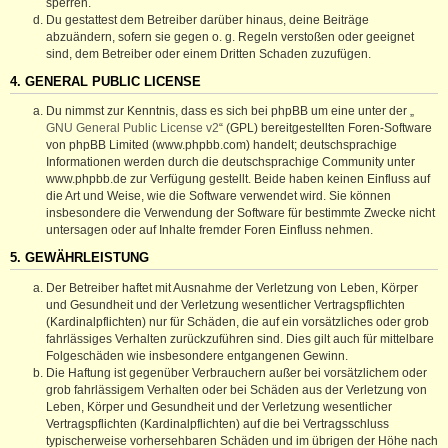
sperren.
Du gestattest dem Betreiber darüber hinaus, deine Beiträge
abzuändern, sofern sie gegen o. g. Regeln verstoßen oder geeignet
sind, dem Betreiber oder einem Dritten Schaden zuzufügen.
4. GENERAL PUBLIC LICENSE
Du nimmst zur Kenntnis, dass es sich bei phpBB um eine unter der „
GNU General Public License v2
“ (GPL) bereitgestellten Foren-Software
von phpBB Limited (www.phpbb.com) handelt; deutschsprachige
Informationen werden durch die deutschsprachige Community unter
www.phpbb.de zur Verfügung gestellt. Beide haben keinen Einfluss auf
die Art und Weise, wie die Software verwendet wird. Sie können
insbesondere die Verwendung der Software für bestimmte Zwecke nicht
untersagen oder auf Inhalte fremder Foren Einfluss nehmen.
5. GEWÄHRLEISTUNG
Der Betreiber haftet mit Ausnahme der Verletzung von Leben, Körper
und Gesundheit und der Verletzung wesentlicher Vertragspflichten
(Kardinalpflichten) nur für Schäden, die auf ein vorsätzliches oder grob
fahrlässiges Verhalten zurückzuführen sind. Dies gilt auch für mittelbare
Folgeschäden wie insbesondere entgangenen Gewinn.
Die Haftung ist gegenüber Verbrauchern außer bei vorsätzlichem oder
grob fahrlässigem Verhalten oder bei Schäden aus der Verletzung von
Leben, Körper und Gesundheit und der Verletzung wesentlicher
Vertragspflichten (Kardinalpflichten) auf die bei Vertragsschluss
typischerweise vorhersehbaren Schäden und im übrigen der Höhe nach