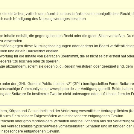
ber ein einfaches, zeitlich und räumlich unbeschränktes und unentgeltliches Recht
auch nach Kündigung des Nutzungsvertrages bestehen.
ine Inhalte enthält, die gegen geltendes Recht oder die guten Sitten verstoßen. Du 
 zu verwenden.
erstößen gegen diese Nutzungsbedingungen oder anderer im Board veröffentlichte
ßen und dir ein Hausverbot erteilen.
ortung für die Inhalte von Beiträgen übernimmt, die er nicht selbst erstellt hat od
jederzeit zu löschen oder zu sperren.
räge abzuändern, sofern sie gegen o. g. Regeln verstoßen oder geeignet sind, dem
 unter der „
GNU General Public License v2
“ (GPL) bereitgestellten Foren-Softwa
chsprachige Community unter www.phpbb.de zur Verfügung gestellt. Beide haben ke
g der Software für bestimmte Zwecke nicht untersagen oder auf Inhalte fremder F
ben, Körper und Gesundheit und der Verletzung wesentlicher Vertragspflichten (Kard
gilt auch für mittelbare Folgeschäden wie insbesondere entgangenen Gewinn.
ätzlichem oder grob fahrlässigem Verhalten oder bei Schäden aus der Verletzung 
 die bei Vertragsschluss typischerweise vorhersehbaren Schäden und im übrigen de
wie insbesondere entgangenen Gewinn.