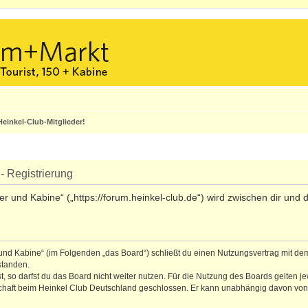
einkel-Club-Mitglieder!
- Registrierung
ler und Kabine“ („https://forum.heinkel-club.de“) wird zwischen dir un
r und Kabine“ (im Folgenden „das Board“) schließt du einen Nutzungsvertrag mit de
standen.
 so darfst du das Board nicht weiter nutzen. Für die Nutzung des Boards gelten jew
schaft beim Heinkel Club Deutschland geschlossen. Er kann unabhängig davon von b