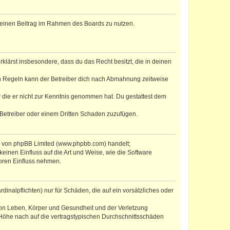
, deinen Beitrag im Rahmen des Boards zu nutzen.
erklärst insbesondere, dass du das Recht besitzt, die in deinen
n Regeln kann der Betreiber dich nach Abmahnung zeitweise
er die er nicht zur Kenntnis genommen hat. Du gestattest dem
 Betreiber oder einem Dritten Schaden zuzufügen.
re von phpBB Limited (www.phpbb.com) handelt;
inen Einfluss auf die Art und Weise, wie die Software
oren Einfluss nehmen.
inalpflichten) nur für Schäden, die auf ein vorsätzliches oder
von Leben, Körper und Gesundheit und der Verletzung
r Höhe nach auf die vertragstypischen Durchschnittsschäden