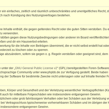
ber ein einfaches, zeitlich und räumlich unbeschränktes und unentgeltliches Recht
auch nach Kündigung des Nutzungsvertrages bestehen.
ine Inhalte enthält, die gegen geltendes Recht oder die guten Sitten verstoßen. Du 
 zu verwenden.
erstößen gegen diese Nutzungsbedingungen oder anderer im Board veröffentlichte
ßen und dir ein Hausverbot erteilen.
ortung für die Inhalte von Beiträgen übernimmt, die er nicht selbst erstellt hat od
jederzeit zu löschen oder zu sperren.
räge abzuändern, sofern sie gegen o. g. Regeln verstoßen oder geeignet sind, dem
 unter der „
GNU General Public License v2
“ (GPL) bereitgestellten Foren-Softwa
chsprachige Community unter www.phpbb.de zur Verfügung gestellt. Beide haben ke
g der Software für bestimmte Zwecke nicht untersagen oder auf Inhalte fremder F
ben, Körper und Gesundheit und der Verletzung wesentlicher Vertragspflichten (Kard
gilt auch für mittelbare Folgeschäden wie insbesondere entgangenen Gewinn.
ätzlichem oder grob fahrlässigem Verhalten oder bei Schäden aus der Verletzung 
 die bei Vertragsschluss typischerweise vorhersehbaren Schäden und im übrigen de
wie insbesondere entgangenen Gewinn.