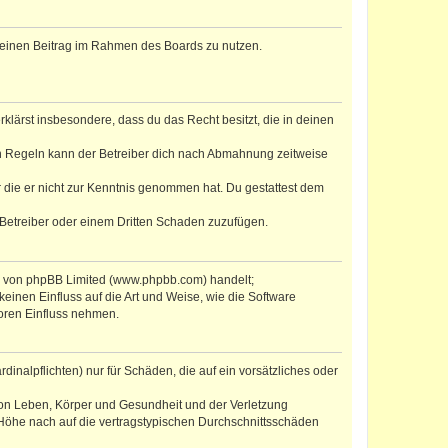
, deinen Beitrag im Rahmen des Boards zu nutzen.
erklärst insbesondere, dass du das Recht besitzt, die in deinen
n Regeln kann der Betreiber dich nach Abmahnung zeitweise
er die er nicht zur Kenntnis genommen hat. Du gestattest dem
 Betreiber oder einem Dritten Schaden zuzufügen.
re von phpBB Limited (www.phpbb.com) handelt;
inen Einfluss auf die Art und Weise, wie die Software
oren Einfluss nehmen.
inalpflichten) nur für Schäden, die auf ein vorsätzliches oder
von Leben, Körper und Gesundheit und der Verletzung
r Höhe nach auf die vertragstypischen Durchschnittsschäden