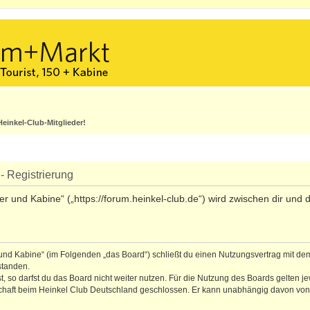
einkel-Club-Mitglieder!
- Registrierung
ler und Kabine“ („https://forum.heinkel-club.de“) wird zwischen dir un
r und Kabine“ (im Folgenden „das Board“) schließt du einen Nutzungsvertrag mit de
standen.
 so darfst du das Board nicht weiter nutzen. Für die Nutzung des Boards gelten jew
schaft beim Heinkel Club Deutschland geschlossen. Er kann unabhängig davon von b