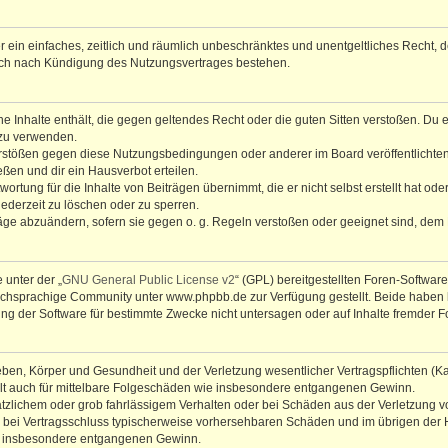
ber ein einfaches, zeitlich und räumlich unbeschränktes und unentgeltliches Recht
auch nach Kündigung des Nutzungsvertrages bestehen.
ine Inhalte enthält, die gegen geltendes Recht oder die guten Sitten verstoßen. Du 
 zu verwenden.
erstößen gegen diese Nutzungsbedingungen oder anderer im Board veröffentlichte
ßen und dir ein Hausverbot erteilen.
ortung für die Inhalte von Beiträgen übernimmt, die er nicht selbst erstellt hat od
jederzeit zu löschen oder zu sperren.
räge abzuändern, sofern sie gegen o. g. Regeln verstoßen oder geeignet sind, dem
 unter der „
GNU General Public License v2
“ (GPL) bereitgestellten Foren-Softwa
chsprachige Community unter www.phpbb.de zur Verfügung gestellt. Beide haben ke
g der Software für bestimmte Zwecke nicht untersagen oder auf Inhalte fremder F
ben, Körper und Gesundheit und der Verletzung wesentlicher Vertragspflichten (Kard
gilt auch für mittelbare Folgeschäden wie insbesondere entgangenen Gewinn.
ätzlichem oder grob fahrlässigem Verhalten oder bei Schäden aus der Verletzung 
 die bei Vertragsschluss typischerweise vorhersehbaren Schäden und im übrigen de
wie insbesondere entgangenen Gewinn.