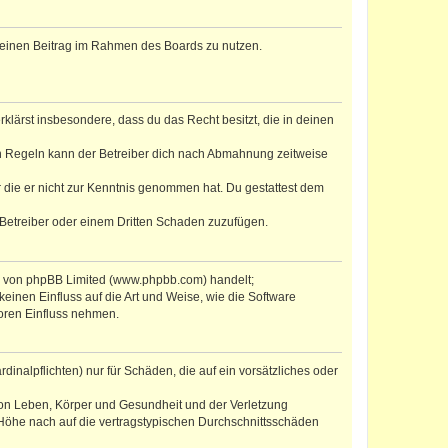
, deinen Beitrag im Rahmen des Boards zu nutzen.
erklärst insbesondere, dass du das Recht besitzt, die in deinen
n Regeln kann der Betreiber dich nach Abmahnung zeitweise
er die er nicht zur Kenntnis genommen hat. Du gestattest dem
 Betreiber oder einem Dritten Schaden zuzufügen.
re von phpBB Limited (www.phpbb.com) handelt;
inen Einfluss auf die Art und Weise, wie die Software
oren Einfluss nehmen.
inalpflichten) nur für Schäden, die auf ein vorsätzliches oder
von Leben, Körper und Gesundheit und der Verletzung
r Höhe nach auf die vertragstypischen Durchschnittsschäden