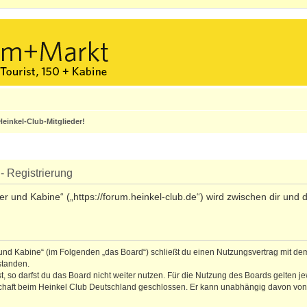
einkel-Club-Mitglieder!
- Registrierung
ler und Kabine“ („https://forum.heinkel-club.de“) wird zwischen dir un
r und Kabine“ (im Folgenden „das Board“) schließt du einen Nutzungsvertrag mit de
standen.
 so darfst du das Board nicht weiter nutzen. Für die Nutzung des Boards gelten jew
schaft beim Heinkel Club Deutschland geschlossen. Er kann unabhängig davon von b