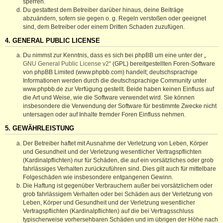
sperren.
Du gestattest dem Betreiber darüber hinaus, deine Beiträge
abzuändern, sofern sie gegen o. g. Regeln verstoßen oder geeignet
sind, dem Betreiber oder einem Dritten Schaden zuzufügen.
4. GENERAL PUBLIC LICENSE
Du nimmst zur Kenntnis, dass es sich bei phpBB um eine unter der „
GNU General Public License v2
“ (GPL) bereitgestellten Foren-Software
von phpBB Limited (www.phpbb.com) handelt; deutschsprachige
Informationen werden durch die deutschsprachige Community unter
www.phpbb.de zur Verfügung gestellt. Beide haben keinen Einfluss auf
die Art und Weise, wie die Software verwendet wird. Sie können
insbesondere die Verwendung der Software für bestimmte Zwecke nicht
untersagen oder auf Inhalte fremder Foren Einfluss nehmen.
5. GEWÄHRLEISTUNG
Der Betreiber haftet mit Ausnahme der Verletzung von Leben, Körper
und Gesundheit und der Verletzung wesentlicher Vertragspflichten
(Kardinalpflichten) nur für Schäden, die auf ein vorsätzliches oder grob
fahrlässiges Verhalten zurückzuführen sind. Dies gilt auch für mittelbare
Folgeschäden wie insbesondere entgangenen Gewinn.
Die Haftung ist gegenüber Verbrauchern außer bei vorsätzlichem oder
grob fahrlässigem Verhalten oder bei Schäden aus der Verletzung von
Leben, Körper und Gesundheit und der Verletzung wesentlicher
Vertragspflichten (Kardinalpflichten) auf die bei Vertragsschluss
typischerweise vorhersehbaren Schäden und im übrigen der Höhe nach