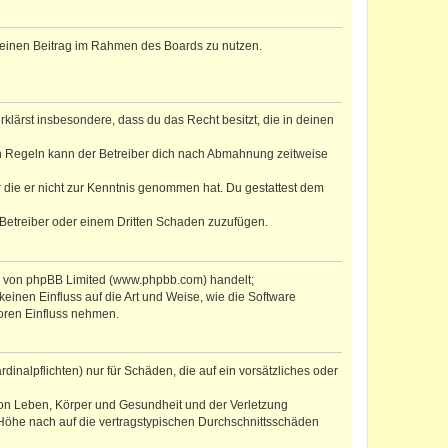
, deinen Beitrag im Rahmen des Boards zu nutzen.
erklärst insbesondere, dass du das Recht besitzt, die in deinen
n Regeln kann der Betreiber dich nach Abmahnung zeitweise
er die er nicht zur Kenntnis genommen hat. Du gestattest dem
 Betreiber oder einem Dritten Schaden zuzufügen.
re von phpBB Limited (www.phpbb.com) handelt;
inen Einfluss auf die Art und Weise, wie die Software
oren Einfluss nehmen.
inalpflichten) nur für Schäden, die auf ein vorsätzliches oder
von Leben, Körper und Gesundheit und der Verletzung
r Höhe nach auf die vertragstypischen Durchschnittsschäden