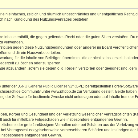
ber ein einfaches, zeitlich und räumlich unbeschränktes und unentgeltliches Recht
auch nach Kündigung des Nutzungsvertrages bestehen.
ine Inhalte enthält, die gegen geltendes Recht oder die guten Sitten verstoßen. Du 
 zu verwenden.
erstößen gegen diese Nutzungsbedingungen oder anderer im Board veröffentlichte
ßen und dir ein Hausverbot erteilen.
ortung für die Inhalte von Beiträgen übernimmt, die er nicht selbst erstellt hat od
jederzeit zu löschen oder zu sperren.
räge abzuändern, sofern sie gegen o. g. Regeln verstoßen oder geeignet sind, dem
 unter der „
GNU General Public License v2
“ (GPL) bereitgestellten Foren-Softwa
chsprachige Community unter www.phpbb.de zur Verfügung gestellt. Beide haben ke
g der Software für bestimmte Zwecke nicht untersagen oder auf Inhalte fremder F
ben, Körper und Gesundheit und der Verletzung wesentlicher Vertragspflichten (Kard
gilt auch für mittelbare Folgeschäden wie insbesondere entgangenen Gewinn.
ätzlichem oder grob fahrlässigem Verhalten oder bei Schäden aus der Verletzung 
 die bei Vertragsschluss typischerweise vorhersehbaren Schäden und im übrigen de
wie insbesondere entgangenen Gewinn.