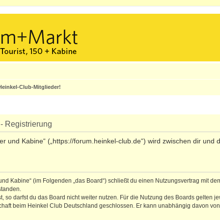
einkel-Club-Mitglieder!
- Registrierung
ler und Kabine“ („https://forum.heinkel-club.de“) wird zwischen dir un
r und Kabine“ (im Folgenden „das Board“) schließt du einen Nutzungsvertrag mit de
standen.
 so darfst du das Board nicht weiter nutzen. Für die Nutzung des Boards gelten jew
schaft beim Heinkel Club Deutschland geschlossen. Er kann unabhängig davon von b