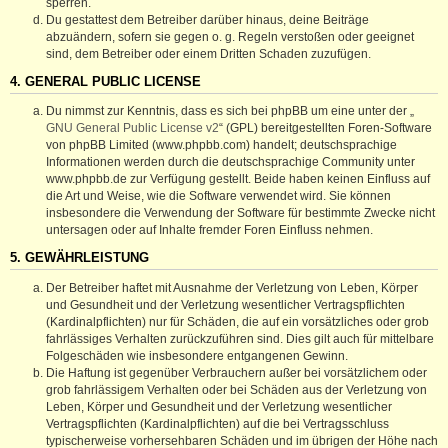
sperren.
Du gestattest dem Betreiber darüber hinaus, deine Beiträge
abzuändern, sofern sie gegen o. g. Regeln verstoßen oder geeignet
sind, dem Betreiber oder einem Dritten Schaden zuzufügen.
4. GENERAL PUBLIC LICENSE
Du nimmst zur Kenntnis, dass es sich bei phpBB um eine unter der „
GNU General Public License v2
“ (GPL) bereitgestellten Foren-Software
von phpBB Limited (www.phpbb.com) handelt; deutschsprachige
Informationen werden durch die deutschsprachige Community unter
www.phpbb.de zur Verfügung gestellt. Beide haben keinen Einfluss auf
die Art und Weise, wie die Software verwendet wird. Sie können
insbesondere die Verwendung der Software für bestimmte Zwecke nicht
untersagen oder auf Inhalte fremder Foren Einfluss nehmen.
5. GEWÄHRLEISTUNG
Der Betreiber haftet mit Ausnahme der Verletzung von Leben, Körper
und Gesundheit und der Verletzung wesentlicher Vertragspflichten
(Kardinalpflichten) nur für Schäden, die auf ein vorsätzliches oder grob
fahrlässiges Verhalten zurückzuführen sind. Dies gilt auch für mittelbare
Folgeschäden wie insbesondere entgangenen Gewinn.
Die Haftung ist gegenüber Verbrauchern außer bei vorsätzlichem oder
grob fahrlässigem Verhalten oder bei Schäden aus der Verletzung von
Leben, Körper und Gesundheit und der Verletzung wesentlicher
Vertragspflichten (Kardinalpflichten) auf die bei Vertragsschluss
typischerweise vorhersehbaren Schäden und im übrigen der Höhe nach