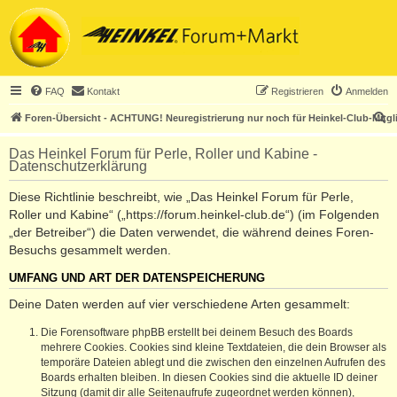
FAQ
Kontakt
Registrieren
Anmelden
S
Foren-Übersicht - ACHTUNG! Neuregistrierung nur noch für Heinkel-Club-Mitgl
u
Das Heinkel Forum für Perle, Roller und Kabine -
c
Datenschutzerklärung
h
Diese Richtlinie beschreibt, wie „Das Heinkel Forum für Perle,
e
Roller und Kabine“ („https://forum.heinkel-club.de“) (im Folgenden
„der Betreiber“) die Daten verwendet, die während deines Foren-
Besuchs gesammelt werden.
UMFANG UND ART DER DATENSPEICHERUNG
Deine Daten werden auf vier verschiedene Arten gesammelt:
Die Forensoftware phpBB erstellt bei deinem Besuch des Boards
mehrere Cookies. Cookies sind kleine Textdateien, die dein Browser als
temporäre Dateien ablegt und die zwischen den einzelnen Aufrufen des
Boards erhalten bleiben. In diesen Cookies sind die aktuelle ID deiner
Sitzung (damit dir alle Seitenaufrufe zugeordnet werden können),