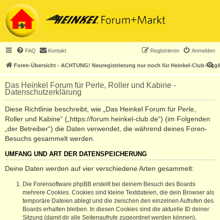
FAQ
Kontakt
Registrieren
Anmelden
S
Foren-Übersicht - ACHTUNG! Neuregistrierung nur noch für Heinkel-Club-Mitgl
u
Das Heinkel Forum für Perle, Roller und Kabine -
c
Datenschutzerklärung
h
Diese Richtlinie beschreibt, wie „Das Heinkel Forum für Perle,
e
Roller und Kabine“ („https://forum.heinkel-club.de“) (im Folgenden
„der Betreiber“) die Daten verwendet, die während deines Foren-
Besuchs gesammelt werden.
UMFANG UND ART DER DATENSPEICHERUNG
Deine Daten werden auf vier verschiedene Arten gesammelt:
Die Forensoftware phpBB erstellt bei deinem Besuch des Boards
mehrere Cookies. Cookies sind kleine Textdateien, die dein Browser als
temporäre Dateien ablegt und die zwischen den einzelnen Aufrufen des
Boards erhalten bleiben. In diesen Cookies sind die aktuelle ID deiner
Sitzung (damit dir alle Seitenaufrufe zugeordnet werden können),