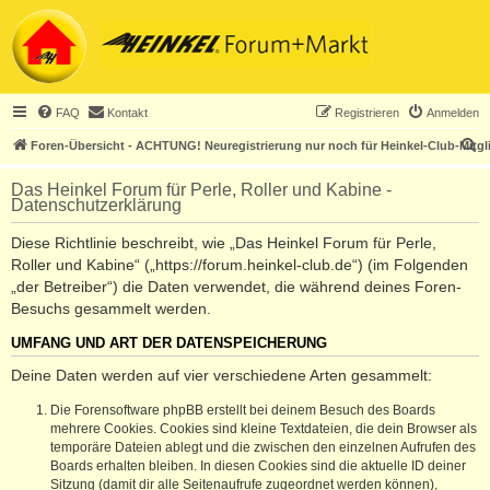
FAQ
Kontakt
Registrieren
Anmelden
S
Foren-Übersicht - ACHTUNG! Neuregistrierung nur noch für Heinkel-Club-Mitgl
u
Das Heinkel Forum für Perle, Roller und Kabine -
c
Datenschutzerklärung
h
Diese Richtlinie beschreibt, wie „Das Heinkel Forum für Perle,
e
Roller und Kabine“ („https://forum.heinkel-club.de“) (im Folgenden
„der Betreiber“) die Daten verwendet, die während deines Foren-
Besuchs gesammelt werden.
UMFANG UND ART DER DATENSPEICHERUNG
Deine Daten werden auf vier verschiedene Arten gesammelt:
Die Forensoftware phpBB erstellt bei deinem Besuch des Boards
mehrere Cookies. Cookies sind kleine Textdateien, die dein Browser als
temporäre Dateien ablegt und die zwischen den einzelnen Aufrufen des
Boards erhalten bleiben. In diesen Cookies sind die aktuelle ID deiner
Sitzung (damit dir alle Seitenaufrufe zugeordnet werden können),