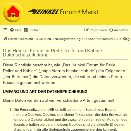
FAQ
Kontakt
Registrieren
Anmelden
S
Foren-Übersicht - ACHTUNG! Neuregistrierung nur noch für Heinkel-Club-Mitgl
u
Das Heinkel Forum für Perle, Roller und Kabine -
c
Datenschutzerklärung
h
Diese Richtlinie beschreibt, wie „Das Heinkel Forum für Perle,
e
Roller und Kabine“ („https://forum.heinkel-club.de“) (im Folgenden
„der Betreiber“) die Daten verwendet, die während deines Foren-
Besuchs gesammelt werden.
UMFANG UND ART DER DATENSPEICHERUNG
Deine Daten werden auf vier verschiedene Arten gesammelt:
Die Forensoftware phpBB erstellt bei deinem Besuch des Boards
mehrere Cookies. Cookies sind kleine Textdateien, die dein Browser als
temporäre Dateien ablegt und die zwischen den einzelnen Aufrufen des
Boards erhalten bleiben. In diesen Cookies sind die aktuelle ID deiner
Sitzung (damit dir alle Seitenaufrufe zugeordnet werden können),