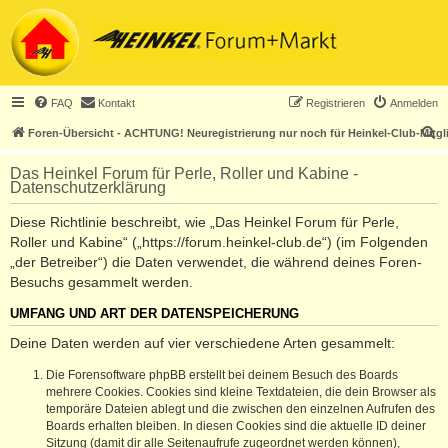
FAQ
Kontakt
Registrieren
Anmelden
S
Foren-Übersicht - ACHTUNG! Neuregistrierung nur noch für Heinkel-Club-Mitgl
u
Das Heinkel Forum für Perle, Roller und Kabine -
c
Datenschutzerklärung
h
Diese Richtlinie beschreibt, wie „Das Heinkel Forum für Perle,
e
Roller und Kabine“ („https://forum.heinkel-club.de“) (im Folgenden
„der Betreiber“) die Daten verwendet, die während deines Foren-
Besuchs gesammelt werden.
UMFANG UND ART DER DATENSPEICHERUNG
Deine Daten werden auf vier verschiedene Arten gesammelt:
Die Forensoftware phpBB erstellt bei deinem Besuch des Boards
mehrere Cookies. Cookies sind kleine Textdateien, die dein Browser als
temporäre Dateien ablegt und die zwischen den einzelnen Aufrufen des
Boards erhalten bleiben. In diesen Cookies sind die aktuelle ID deiner
Sitzung (damit dir alle Seitenaufrufe zugeordnet werden können),