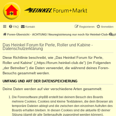
FAQ
Kontakt
Registrieren
Anmelden
S
Foren-Übersicht - ACHTUNG! Neuregistrierung nur noch für Heinkel-Club-Mitgl
u
Das Heinkel Forum für Perle, Roller und Kabine -
c
Datenschutzerklärung
h
Diese Richtlinie beschreibt, wie „Das Heinkel Forum für Perle,
e
Roller und Kabine“ („https://forum.heinkel-club.de“) (im Folgenden
„der Betreiber“) die Daten verwendet, die während deines Foren-
Besuchs gesammelt werden.
UMFANG UND ART DER DATENSPEICHERUNG
Deine Daten werden auf vier verschiedene Arten gesammelt:
Die Forensoftware phpBB erstellt bei deinem Besuch des Boards
mehrere Cookies. Cookies sind kleine Textdateien, die dein Browser als
temporäre Dateien ablegt und die zwischen den einzelnen Aufrufen des
Boards erhalten bleiben. In diesen Cookies sind die aktuelle ID deiner
Sitzung (damit dir alle Seitenaufrufe zugeordnet werden können),