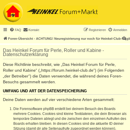
FAQ
Kontakt
Registrieren
Anmelden
S
Foren-Übersicht - ACHTUNG! Neuregistrierung nur noch für Heinkel-Club-Mitgl
u
Das Heinkel Forum für Perle, Roller und Kabine -
c
Datenschutzerklärung
h
Diese Richtlinie beschreibt, wie „Das Heinkel Forum für Perle,
e
Roller und Kabine“ („https://forum.heinkel-club.de“) (im Folgenden
„der Betreiber“) die Daten verwendet, die während deines Foren-
Besuchs gesammelt werden.
UMFANG UND ART DER DATENSPEICHERUNG
Deine Daten werden auf vier verschiedene Arten gesammelt:
Die Forensoftware phpBB erstellt bei deinem Besuch des Boards
mehrere Cookies. Cookies sind kleine Textdateien, die dein Browser als
temporäre Dateien ablegt und die zwischen den einzelnen Aufrufen des
Boards erhalten bleiben. In diesen Cookies sind die aktuelle ID deiner
Sitzung (damit dir alle Seitenaufrufe zugeordnet werden können),