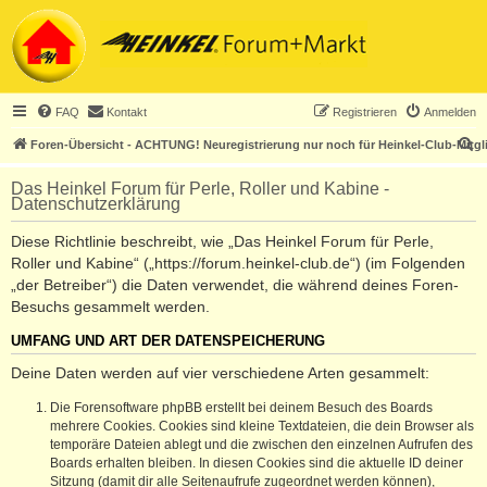
FAQ
Kontakt
Registrieren
Anmelden
S
Foren-Übersicht - ACHTUNG! Neuregistrierung nur noch für Heinkel-Club-Mitgl
u
Das Heinkel Forum für Perle, Roller und Kabine -
c
Datenschutzerklärung
h
Diese Richtlinie beschreibt, wie „Das Heinkel Forum für Perle,
e
Roller und Kabine“ („https://forum.heinkel-club.de“) (im Folgenden
„der Betreiber“) die Daten verwendet, die während deines Foren-
Besuchs gesammelt werden.
UMFANG UND ART DER DATENSPEICHERUNG
Deine Daten werden auf vier verschiedene Arten gesammelt:
Die Forensoftware phpBB erstellt bei deinem Besuch des Boards
mehrere Cookies. Cookies sind kleine Textdateien, die dein Browser als
temporäre Dateien ablegt und die zwischen den einzelnen Aufrufen des
Boards erhalten bleiben. In diesen Cookies sind die aktuelle ID deiner
Sitzung (damit dir alle Seitenaufrufe zugeordnet werden können),