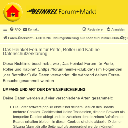
FAQ
Kontakt
Registrieren
Anmelden
S
Foren-Übersicht - ACHTUNG! Neuregistrierung nur noch für Heinkel-Club-Mitgl
u
Das Heinkel Forum für Perle, Roller und Kabine -
c
Datenschutzerklärung
h
Diese Richtlinie beschreibt, wie „Das Heinkel Forum für Perle,
e
Roller und Kabine“ („https://forum.heinkel-club.de“) (im Folgenden
„der Betreiber“) die Daten verwendet, die während deines Foren-
Besuchs gesammelt werden.
UMFANG UND ART DER DATENSPEICHERUNG
Deine Daten werden auf vier verschiedene Arten gesammelt:
Die Forensoftware phpBB erstellt bei deinem Besuch des Boards
mehrere Cookies. Cookies sind kleine Textdateien, die dein Browser als
temporäre Dateien ablegt und die zwischen den einzelnen Aufrufen des
Boards erhalten bleiben. In diesen Cookies sind die aktuelle ID deiner
Sitzung (damit dir alle Seitenaufrufe zugeordnet werden können),