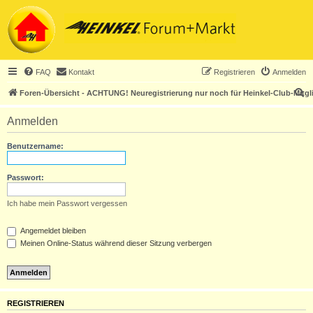
FAQ
Kontakt
Registrieren
Anmelden
S
Foren-Übersicht - ACHTUNG! Neuregistrierung nur noch für Heinkel-Club-Mitgl
u
Anmelden
c
h
Benutzername:
e
Passwort:
Ich habe mein Passwort vergessen
Angemeldet bleiben
Meinen Online-Status während dieser Sitzung verbergen
REGISTRIEREN