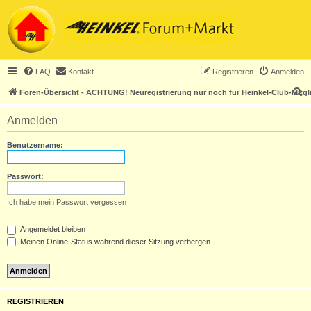
FAQ
Kontakt
Registrieren
Anmelden
S
Foren-Übersicht - ACHTUNG! Neuregistrierung nur noch für Heinkel-Club-Mitgl
u
Anmelden
c
h
Benutzername:
e
Passwort:
Ich habe mein Passwort vergessen
Angemeldet bleiben
Meinen Online-Status während dieser Sitzung verbergen
REGISTRIEREN