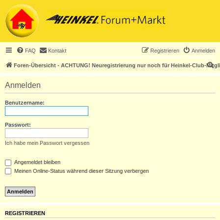
FAQ
Kontakt
Registrieren
Anmelden
S
Foren-Übersicht - ACHTUNG! Neuregistrierung nur noch für Heinkel-Club-Mitgl
u
Anmelden
c
h
Benutzername:
e
Passwort:
Ich habe mein Passwort vergessen
Angemeldet bleiben
Meinen Online-Status während dieser Sitzung verbergen
REGISTRIEREN