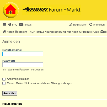
FAQ
Kontakt
Registrieren
Anmelden
S
Foren-Übersicht - ACHTUNG! Neuregistrierung nur noch für Heinkel-Club-Mitgl
u
Anmelden
c
h
Benutzername:
e
Passwort:
Ich habe mein Passwort vergessen
Angemeldet bleiben
Meinen Online-Status während dieser Sitzung verbergen
REGISTRIEREN