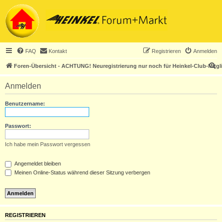
FAQ
Kontakt
Registrieren
Anmelden
S
Foren-Übersicht - ACHTUNG! Neuregistrierung nur noch für Heinkel-Club-Mitgl
u
Anmelden
c
h
Benutzername:
e
Passwort:
Ich habe mein Passwort vergessen
Angemeldet bleiben
Meinen Online-Status während dieser Sitzung verbergen
REGISTRIEREN