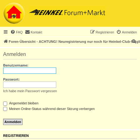
FAQ
Kontakt
Registrieren
Anmelden
S
Foren-Übersicht - ACHTUNG! Neuregistrierung nur noch für Heinkel-Club-Mitgl
u
Anmelden
c
h
Benutzername:
e
Passwort:
Ich habe mein Passwort vergessen
Angemeldet bleiben
Meinen Online-Status während dieser Sitzung verbergen
REGISTRIEREN