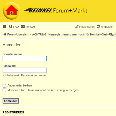
FAQ
Kontakt
Registrieren
Anmelden
S
Foren-Übersicht - ACHTUNG! Neuregistrierung nur noch für Heinkel-Club-Mitgl
u
Anmelden
c
h
Benutzername:
e
Passwort:
Ich habe mein Passwort vergessen
Angemeldet bleiben
Meinen Online-Status während dieser Sitzung verbergen
REGISTRIEREN