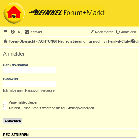
FAQ
Kontakt
Registrieren
Anmelden
S
Foren-Übersicht - ACHTUNG! Neuregistrierung nur noch für Heinkel-Club-Mitgl
u
Anmelden
c
h
Benutzername:
e
Passwort:
Ich habe mein Passwort vergessen
Angemeldet bleiben
Meinen Online-Status während dieser Sitzung verbergen
REGISTRIEREN