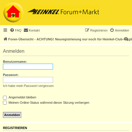
FAQ
Kontakt
Registrieren
Anmelden
S
Foren-Übersicht - ACHTUNG! Neuregistrierung nur noch für Heinkel-Club-Mitgl
u
Anmelden
c
h
Benutzername:
e
Passwort:
Ich habe mein Passwort vergessen
Angemeldet bleiben
Meinen Online-Status während dieser Sitzung verbergen
REGISTRIEREN