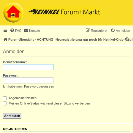
FAQ
Kontakt
Registrieren
Anmelden
S
Foren-Übersicht - ACHTUNG! Neuregistrierung nur noch für Heinkel-Club-Mitgl
u
Anmelden
c
h
Benutzername:
e
Passwort:
Ich habe mein Passwort vergessen
Angemeldet bleiben
Meinen Online-Status während dieser Sitzung verbergen
REGISTRIEREN