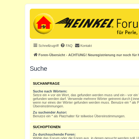
Schnellzugriff
FAQ
Kontakt
Foren-Übersicht - ACHTUNG! Neuregistrierung nur noch für H
Suche
SUCHANFRAGE
Suche nach Wörtern:
Setze ein
+
vor ein Wort, das gefunden werden muss und ein
-
vor ein 
gefunden werden darf. Verwende mehrere Wörter getrennt durch
|
inne
wenn nur eines der Wörter gefunden werden muss. Benutze ein * als Pla
Übereinstimmungen.
Zu suchender Autor:
Benutze ein * als Platzhalter für teilweise Übereinstimmungen.
SUCHOPTIONEN
Zu durchsuchende Foren:
Wähle das Forum oder die Foren aus, in denen gesucht werden soll. 