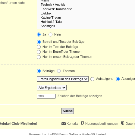
chen“ unten nicht
Ja
Nein
Betreff und Text der Beiträge
Nur im Text der Beiträge
Nur im Betreff der Themen
Nur im ersten Beitrag der Themen
Beiträge
Themen
Aufsteigend
Absteige
Zeichen der Beiträge anzeigen
einkel-Club-Mitglieder!
Kontakt
Nutzungsbedingungen
Daten
Powered by
phpBB
® Forum Software © phpBB Limited